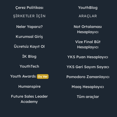
Çerez Politikası
YouthBlog
ŞIRKETLER İÇIN
ARAÇLAR
Neler Yaparız?
Not Ortalaması
Hesaplayıcı
Kurumsal Giriş
Vize Final Büt
Ücretsiz Kayıt Ol
Hesaplayıcı
İK Blog
YKS Puan Hesaplayıcı
YouthTech
YKS Geri Sayım Sayacı
Youth Awards
Pomodoro Zamanlayıcı
Oy Ver
Humanspire
Maaş Hesaplayıcı
Future Sales Leader
Tüm araçlar
Academy