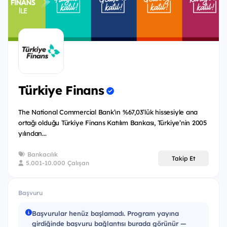
Başarı odağın yüksekse,
Yenilikçi bakış açısına sahipsen başvurunu
bekliyoruz!
Türkiye Finans
The National Commercial Bank’ın %67,03’lük hissesiyle ana
ortağı olduğu Türkiye Finans Katılım Bankası, Türkiye’nin 2005
yılından...
Bankacılık
Takip Et
5.001-10.000 Çalışan
Başvuru
Başvurular henüz başlamadı. Program yayına
girdiğinde başvuru bağlantısı burada görünür —