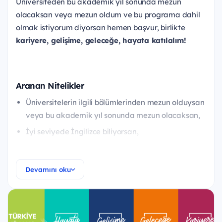
Üniversiteden bu akademik yıl sonunda mezun
olacaksan veya mezun oldum ve bu programa dahil
olmak istiyorum diyorsan hemen başvur, birlikte
kariyere, gelişime, geleceğe, hayata katılalım!
Aranan Nitelikler
Üniversitelerin ilgili bölümlerinden mezun olduysan
veya bu akademik yıl sonunda mezun olacaksan,
İyi seviyede İngilizce biliyorsan,
Kariyerine bankacılık sektöründe başlamak ve
kendini bu alanda geliştirmek istiyorsan,
Devamını oku
Öğrenmeye ve gelişime açıksan,
İletişimin kuvvetliyse ve ekip çalışmasına
yatkınsan,