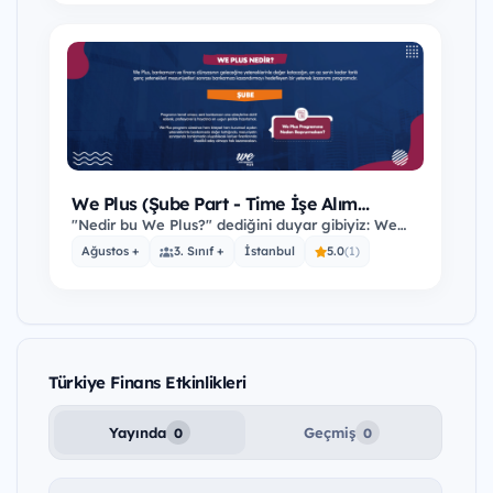
We Plus (Şube Part - Time İşe Alım
Programı)
"Nedir bu We Plus?" dediğini duyar gibiyiz: We
Plus, bankamızın ve finans dünyasının
Ağustos +
3. Sınıf +
İstanbul
5.0
(1)
geleceğine…
Türkiye Finans Etkinlikleri
Yayında
Geçmiş
0
0