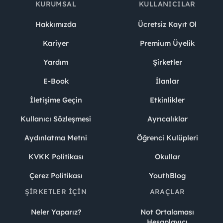
KURUMSAL
KULLANICILAR
Hakkımızda
Ücretsiz Kayıt Ol
Kariyer
Premium Üyelik
Yardım
Şirketler
E-Book
İlanlar
İletişime Geçin
Etkinlikler
Kullanıcı Sözleşmesi
Ayrıcalıklar
Aydınlatma Metni
Öğrenci Kulüpleri
KVKK Politikası
Okullar
Çerez Politikası
YouthBlog
ŞIRKETLER İÇIN
ARAÇLAR
Neler Yaparız?
Not Ortalaması
Hesaplayıcı