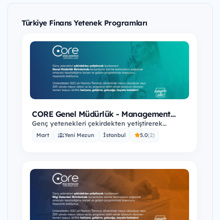
Türkiye Finans Yetenek Programları
CORE Genel Müdürlük - Management
Trainee Program
Genç yetenekleri çekirdekten yetiştirerek
bankamızın Genel Müdürlük Birimlerinde
Mart
Yeni Mezun
İstanbul
5.0
(2)
kariyerlerine…