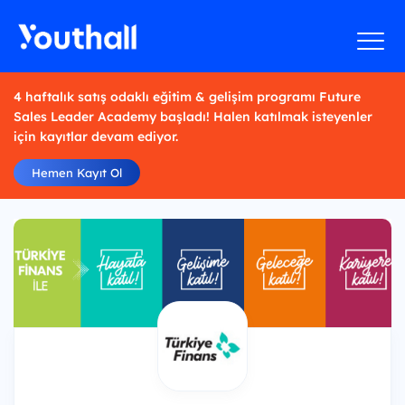
4 haftalık satış odaklı eğitim & gelişim programı Future
Sales Leader Academy başladı! Halen katılmak isteyenler
için kayıtlar devam ediyor.
Hemen Kayıt Ol