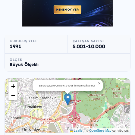
KURULUŞ YILI
ÇALIŞAN SAYISI
1991
5.001-10.000
ÖLÇEK
Büyük Ölçekli
×
+
Saray, Sokullu Cd No:6, 34768 Ümraniye/İstanbul
−
Leaflet
|
©
OpenStreetMap
contributors