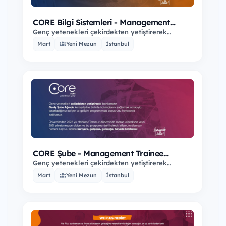
CORE Bilgi Sistemleri - Management
Trainee Program
Genç yetenekleri çekirdekten yetiştirerek
bankamızın Bilgi Sistemleri Biriminde
Mart
Yeni Mezun
İstanbul
kariyerlerine…
CORE Şube - Management Trainee
Program
Genç yetenekleri çekirdekten yetiştirerek
bankamızın Geniş Şube Ağında kariyerlerine
Mart
Yeni Mezun
İstanbul
bizimle…