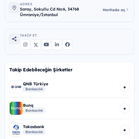
ADRES
Saray, Sokullu Cd No:6, 34768
Haritada aç
Ümraniye/İstanbul
TAKIP ET
Takip Edebileceğin Şirketler
QNB Türkiye
+
Bankacılık
Bunq
+
Bankacılık
Takasbank
+
Bankacılık