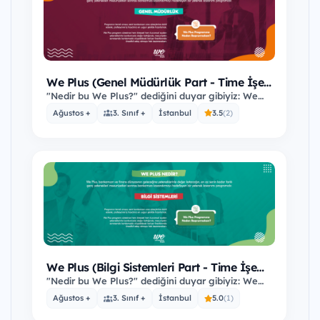
We Plus (Genel Müdürlük Part - Time İşe
Alım Programı)
"Nedir bu We Plus?" dediğini duyar gibiyiz: We
Plus, bankamızın ve finans dünyasının
Ağustos +
3. Sınıf +
İstanbul
3.5
(2)
geleceğine…
We Plus (Bilgi Sistemleri Part - Time İşe
Alım Programı)
"Nedir bu We Plus?" dediğini duyar gibiyiz: We
Plus, bankamızın ve finans dünyasının
Ağustos +
3. Sınıf +
İstanbul
5.0
(1)
geleceğine…