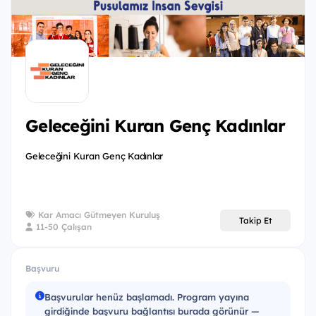
Ağustos tarihleri arasında toplanacaktır. Detaylı bilgi
ve başvuru için:
https://geleceginikurangenckadinlar.org/m
Geleceğini Kuran Genç Kadınlar
Geleceğini Kuran Genç Kadınlar
Kar Amacı Gütmeyen Kuruluş
Takip Et
11-50 Çalışan
Başvuru
Başvurular henüz başlamadı. Program yayına
girdiğinde başvuru bağlantısı burada görünür —