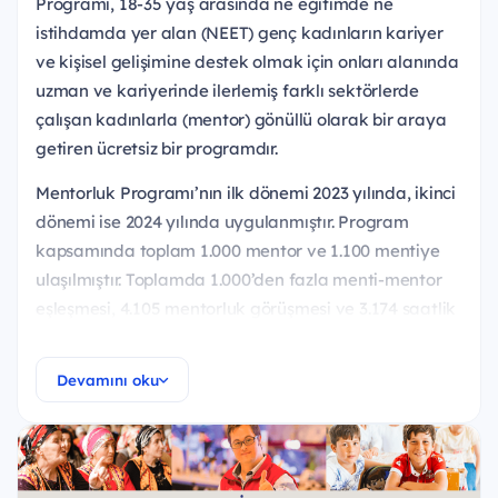
Programı, 18-35 yaş arasında ne eğitimde ne
istihdamda yer alan (NEET) genç kadınların kariyer
ve kişisel gelişimine destek olmak için onları alanında
uzman ve kariyerinde ilerlemiş farklı sektörlerde
çalışan kadınlarla (mentor) gönüllü olarak bir araya
getiren ücretsiz bir programdır.
Mentorluk Programı’nın ilk dönemi 2023 yılında, ikinci
dönemi ise 2024 yılında uygulanmıştır. Program
kapsamında toplam 1.000 mentor ve 1.100 mentiye
ulaşılmıştır. Toplamda 1.000’den fazla menti-mentor
eşleşmesi, 4.105 mentorluk görüşmesi ve 3.174 saatlik
görüşme gerçekleştirilmiştir. Program devam ederken
çok sayıda menti iş görüşmeleri gerçekleştirmiş ve
Devamını oku
toplamda 400’e yakın genç kadın istihdama dahil
olmuştur.
Mentorluk Programı’nın üçüncü dönem başvuruları
Ağustos ayı itibariyle başlamıştır. Başvurular 1-30