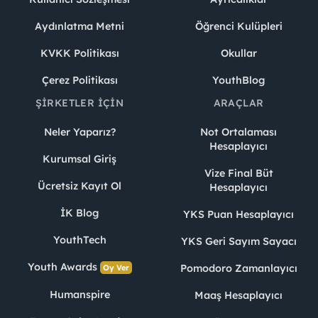
Aydınlatma Metni
Öğrenci Kulüpleri
KVKK Politikası
Okullar
Çerez Politikası
YouthBlog
ŞIRKETLER İÇIN
ARAÇLAR
Neler Yaparız?
Not Ortalaması
Hesaplayıcı
Kurumsal Giriş
Vize Final Büt
Ücretsiz Kayıt Ol
Hesaplayıcı
İK Blog
YKS Puan Hesaplayıcı
YouthTech
YKS Geri Sayım Sayacı
Youth Awards
Pomodoro Zamanlayıcı
Oy Ver
Humanspire
Maaş Hesaplayıcı