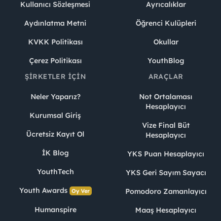
Kullanıcı Sözleşmesi
Ayrıcalıklar
Aydınlatma Metni
Öğrenci Kulüpleri
KVKK Politikası
Okullar
Çerez Politikası
YouthBlog
ŞIRKETLER İÇIN
ARAÇLAR
Neler Yaparız?
Not Ortalaması
Hesaplayıcı
Kurumsal Giriş
Vize Final Büt
Ücretsiz Kayıt Ol
Hesaplayıcı
İK Blog
YKS Puan Hesaplayıcı
YouthTech
YKS Geri Sayım Sayacı
Youth Awards
Pomodoro Zamanlayıcı
Oy Ver
Humanspire
Maaş Hesaplayıcı