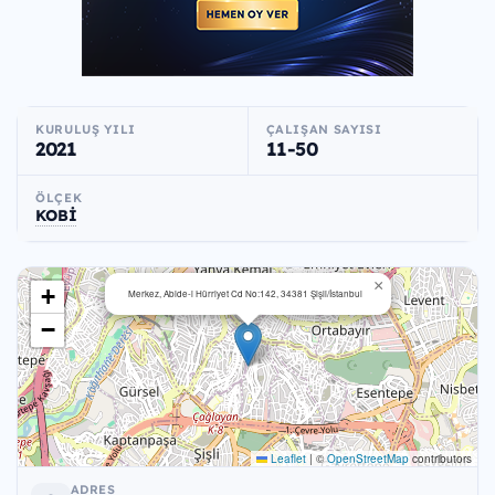
KURULUŞ YILI
ÇALIŞAN SAYISI
2021
11-50
ÖLÇEK
KOBİ
×
+
Merkez, Abide-i Hürriyet Cd No:142, 34381 Şişli/İstanbul
−
Leaflet
|
©
OpenStreetMap
contributors
ADRES