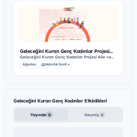
Geleceğini Kuran Genç Kadınlar Projesi
Mentorluk Programı
Geleceğini Kuran Genç Kadınlar Projesi Aile ve
Sosyal Hizmetler Bakanlığı, Çalışma ve Sosyal…
Ağustos
Hazırlık Sınıfı +
Geleceğini Kuran Genç Kadınlar Etkinlikleri
Yayında
Geçmiş
0
0