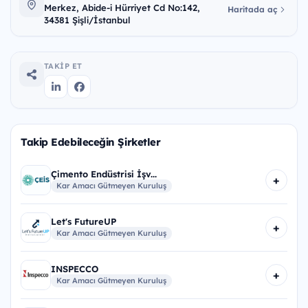
Merkez, Abide-i Hürriyet Cd No:142,
Haritada aç
34381 Şişli/İstanbul
TAKIP ET
Takip Edebileceğin Şirketler
Çimento Endüstrisi İşv...
+
Kar Amacı Gütmeyen Kuruluş
Let's FutureUP
+
Kar Amacı Gütmeyen Kuruluş
INSPECCO
+
Kar Amacı Gütmeyen Kuruluş