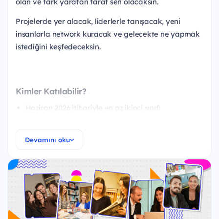
olan ve fark yaratan taraf sen olacaksın.
Projelerde yer alacak, liderlerle tanışacak, yeni
insanlarla network kuracak ve gelecekte ne yapmak
istediğini keşfedeceksin.
Kimler Katılabilir?
Haziran 2026 itibariyle en az ikinci sınıfı
tamamlamış ve lisans eğitimine devam ediyorsan,
SGK primlerin üniversite tarafından karşılanıyorsa,
Devamını oku
Haftanın beş günü staj yapabileceksen,
Merakın yüksek, enerjin bol ve ekip ruhun
güçlüyse, Bi’Başka Deneyim yolculuğu seni
bekliyor!