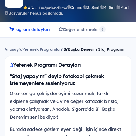
Online
3. Sınıf
4. Sınıf
Mart
4.3
· 8 Değerlendirme
Başvurular henüz başlamadı.
Program detayları
Değerlendirmeler
8
Anasayfa
Yetenek Programları
Bi’Başka Deneyim Staj Programı
Yetenek Programı Detayları
“Staj yapayım” deyip fotokopi çekmek
istemeyenlere sesleniyoruz!
Okurken gerçek iş deneyimi kazanmak, farklı
ekiplerle çalışmak ve CV’ne değer katacak bir staj
yapmak istiyorsan, Anadolu Sigorta’da Bi’ Başka
Deneyim seni bekliyor!
Burada sadece gözlemleyen değil, işin içinde direkt