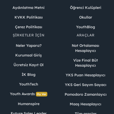
Aydınlatma Metni
Öğrenci Kulüpleri
KVKK Politikası
Okullar
Çerez Politikası
YouthBlog
ŞIRKETLER İÇIN
ARAÇLAR
Neler Yaparız?
Not Ortalaması
Hesaplayıcı
Kurumsal Giriş
Vize Final Büt
Ücretsiz Kayıt Ol
Hesaplayıcı
İK Blog
YKS Puan Hesaplayıcı
YouthTech
YKS Geri Sayım Sayacı
Youth Awards
Pomodoro Zamanlayıcı
Oy Ver
Humanspire
Maaş Hesaplayıcı
Future Sales Leader
Tüm araçlar