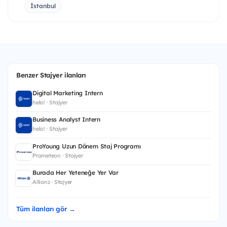
İstanbul
Benzer Stajyer ilanları
Digital Marketing Intern
helo! · Stajyer
Business Analyst Intern
helo! · Stajyer
ProYoung Uzun Dönem Staj Programı
Prometeon · Stajyer
Burada Her Yeteneğe Yer Var
Allianz · Stajyer
Tüm ilanları gör →