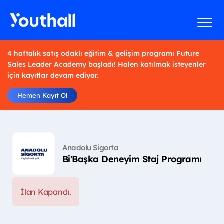
4 haftalık satış odaklı eğitim & gelişim programı Future
Sales Leader Academy başladı! Halen katılmak isteyenler
için kayıtlar devam ediyor.
Hemen Kayıt Ol
Anadolu Sigorta
Bi'Başka Deneyim Staj Programı
İlan Kapandı.