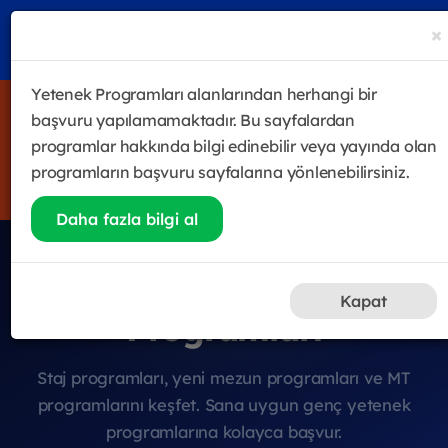
×
Yetenek Programları alanlarından herhangi bir
4 haftalık satış odaklı eğitim & gelişim programı Future
başvuru yapılamamaktadır. Bu sayfalardan
Sales Leader Academy başladı! Halen katılmak isteyenler
programlar hakkında bilgi edinebilir veya yayında olan
için kayıtlar devam ediyor.
programların başvuru sayfalarına yönlenebilirsiniz.
Hemen Kayıt Ol
Daha fazla bilgi al
Genç Yetenek
Kapat
Programları
Staj programları, yeni mezun programları ve MT
programlarını keşfet. Sana uygun genç yetenek
programlarına kolayca başvur.