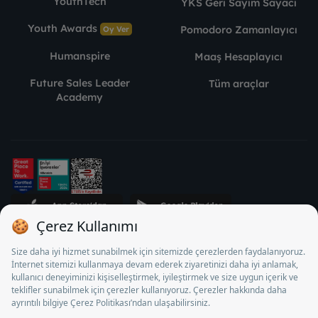
YouthTech
YKS Geri Sayım Sayacı
Youth Awards
Pomodoro Zamanlayıcı
Oy Ver
Humanspire
Maaş Hesaplayıcı
Future Sales Leader
Tüm araçlar
Academy
STJ İnsan Kaynakları Bilişim ve Danışmanlık A.Ş. Özel İstihdam
Bürosu Olarak 13/05/2025 - 12/05/2028 tarihleri arasında
faaliyette bulunmak üzere, Türkiye İş Kurumu tarafından
18/04/2025 tarih ve 18095710 sayılı karar uyarınca 1078 nolu