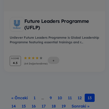
Future Leaders Programme
(UFLP)
Unilever Future Leaders Programme is Global Leadership
Programme featuring essential trainings and r...
SCORE
+
4.5
(64 Değerlendirme)
« Önceki
1
…
9
10
11
12
13
14
15
16
17
18
19
Sonraki »