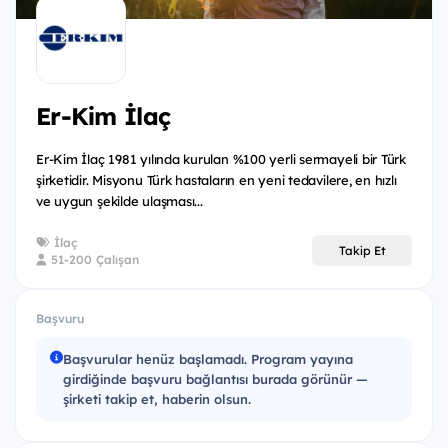
kullanabilen adaylar başvurabilir.
Başvuru Süreci;
Online Başvuru
Er-Kim İlaç
Yabancı Dil ve Yetkinlik Değerlendirme
Er-Kim İlaç 1981 yılında kurulan %100 yerli sermayeli bir Türk
IK ve İlgili İş Birimleri Görüşmesi
şirketidir. Misyonu Türk hastaların en yeni tedavilere, en hızlı
ve uygun şekilde ulaşması...
İlaç
Takip Et
51-200 Çalışan
Başvuru
Başvurular henüz başlamadı. Program yayına
girdiğinde başvuru bağlantısı burada görünür —
şirketi takip et, haberin olsun.