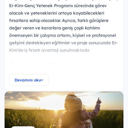
Er-Kim-Genç Yetenek Programı sürecinde görev
alacak ve yeteneklerini ortaya koyabilecekleri
fırsatlara sahip olacaklar. Ayrıca, farklı görüşlere
değer veren ve kararlara geniş çaplı katılımı
önemseyen bir çalışma ortamı, kişisel ve profesyonel
gelişimi destekleyen eğitimler ve proje sonucunda Er-
Kim'de iş fırsatı avantajı sunulmaktadır.
Kimler Başvurabilir?
Üniversitelerin lisans bölümlerinde yeni mezun (
Devamını oku
işletme ve yönetim bilimleri fakültesi, iktisat
fakültesi, sağlık fakültesi vb.)
Ekip çalışmasına yatkın ve güçlü iletişim
becerilerine sahip,
Yazılı ve sözlü ingilizce dil bilgisine sahip,
MS Office programlarını yetkin şekilde