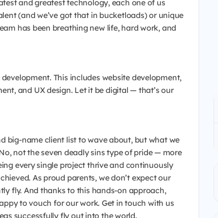
latest and greatest technology, each one of us
talent (and we’ve got that in bucketloads) or unique
 team has been breathing new life, hard work, and
e development. This includes website development,
, and UX design. Let it be digital — that’s our
d big-name client list to wave about, but what we
. No, not the seven deadly sins type of pride — more
eing every single project thrive and continuously
achieved. As proud parents, we don’t expect our
ntly fly. And thanks to this hands-on approach,
 happy to vouch for our work. Get in touch with us
s successfully fly out into the world.