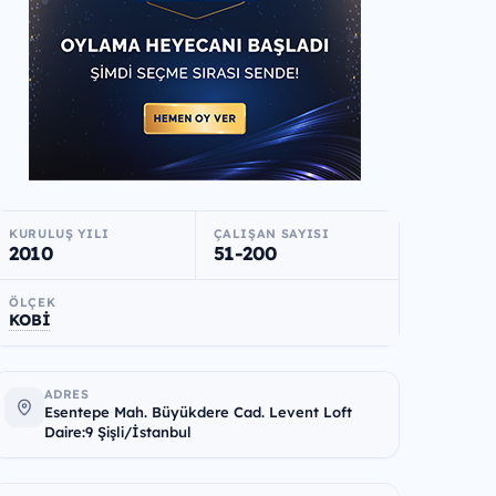
KURULUŞ YILI
ÇALIŞAN SAYISI
2010
51-200
ÖLÇEK
KOBİ
ADRES
Esentepe Mah. Büyükdere Cad. Levent Loft
Daire:9 Şişli/İstanbul