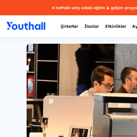
4 haftalık satış odaklı eğitim & gelişim prog
Şirketler
İlanlar
Etkinlikler
Ay
Y
29 