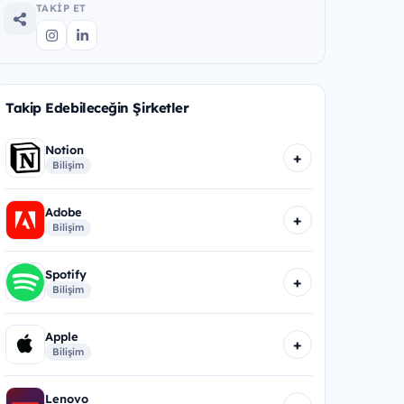
TAKIP ET
Takip Edebileceğin Şirketler
Notion
+
Bilişim
Adobe
+
Bilişim
Spotify
+
Bilişim
Apple
+
Bilişim
Lenovo