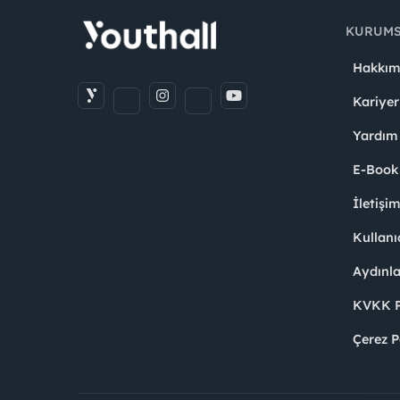
KURUM
Hakkım
Kariyer
Yardım
E-Book
İletişi
Kullanı
Aydınl
KVKK Po
Çerez P