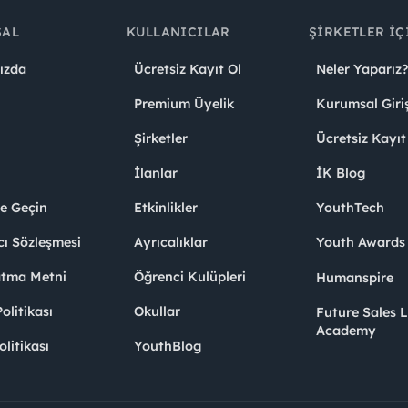
SAL
KULLANICILAR
ŞIRKETLER İÇ
ızda
Ücretsiz Kayıt Ol
Neler Yaparız?
Premium Üyelik
Kurumsal Giri
Şirketler
Ücretsiz Kayıt
İlanlar
İK Blog
me Geçin
Etkinlikler
YouthTech
cı Sözleşmesi
Ayrıcalıklar
Youth Award
atma Metni
Öğrenci Kulüpleri
Humanspire
litikası
Okullar
Future Sales 
Academy
olitikası
YouthBlog