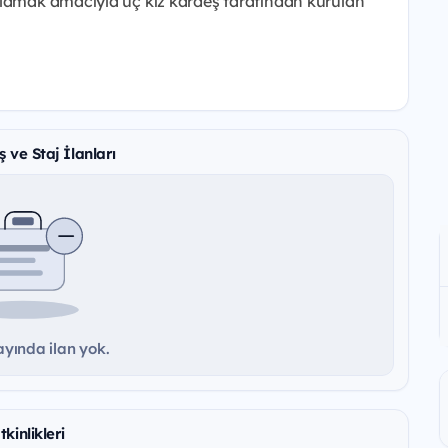
ğlamak amacıyla üç kız kardeş tarafından kurulan
 ve Staj İlanları
yında ilan yok.
kinlikleri