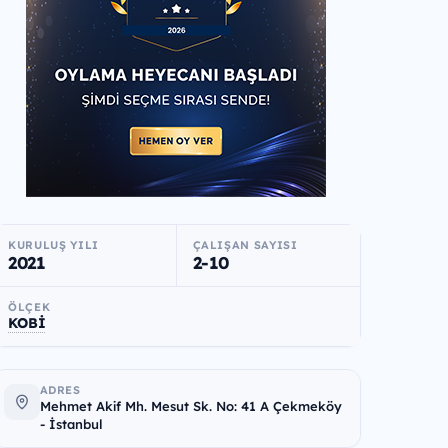
KURULUŞ YILI
ÇALIŞAN SAYISI
2021
2-10
ÖLÇEK
KOBİ
ADRES
Mehmet Akif Mh. Mesut Sk. No: 41 A Çekmeköy
- İstanbul