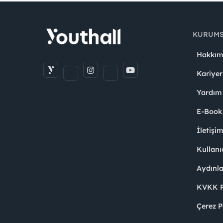
KURUM
Hakkım
Kariyer
Yardım
E-Book
İletişi
Kullanı
Aydınl
KVKK Po
Çerez P