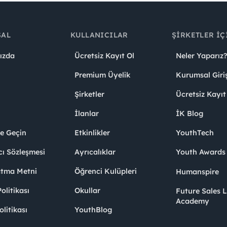
SAL
KULLANICILAR
ŞIRKETLER İÇ
ızda
Ücretsiz Kayıt Ol
Neler Yaparız?
Premium Üyelik
Kurumsal Giri
Şirketler
Ücretsiz Kayıt
İlanlar
İK Blog
me Geçin
Etkinlikler
YouthTech
cı Sözleşmesi
Ayrıcalıklar
Youth Award
atma Metni
Öğrenci Kulüpleri
Humanspire
litikası
Okullar
Future Sales 
Academy
olitikası
YouthBlog