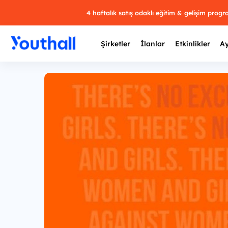
4 haftalık satış odaklı eğitim & gelişim prog
Şirketler
İlanlar
Etkinlikler
Ay
Y
29 