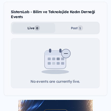
SistersLab - Bilim ve Teknolojide Kadın Derneği
Events
Live
Past
0
1
No events are currently live.