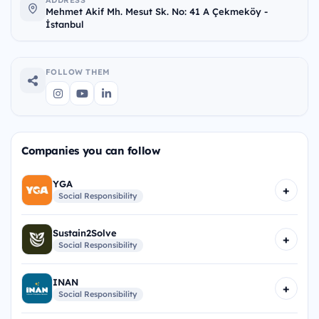
ADDRESS
Mehmet Akif Mh. Mesut Sk. No: 41 A Çekmeköy -
İstanbul
FOLLOW THEM
Companies you can follow
YGA
+
Social Responsibility
Sustain2Solve
+
Social Responsibility
INAN
+
Social Responsibility