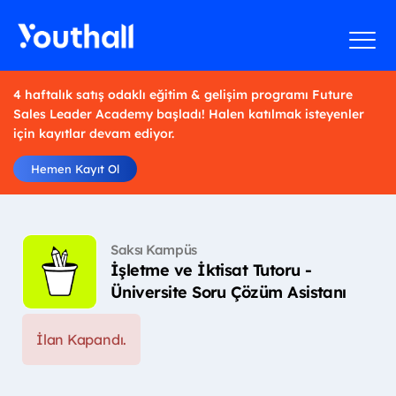
4 haftalık satış odaklı eğitim & gelişim programı Future
Sales Leader Academy başladı! Halen katılmak isteyenler
için kayıtlar devam ediyor.
Hemen Kayıt Ol
Saksı Kampüs
İşletme ve İktisat Tutoru -
Üniversite Soru Çözüm Asistanı
İlan Kapandı.