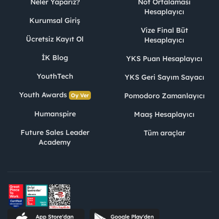
Neler Yaparız?
Not Ortalaması
Hesaplayıcı
Kurumsal Giriş
Vize Final Büt
Ücretsiz Kayıt Ol
Hesaplayıcı
İK Blog
YKS Puan Hesaplayıcı
YouthTech
YKS Geri Sayım Sayacı
Youth Awards
Pomodoro Zamanlayıcı
Oy Ver
Humanspire
Maaş Hesaplayıcı
Future Sales Leader
Tüm araçlar
Academy