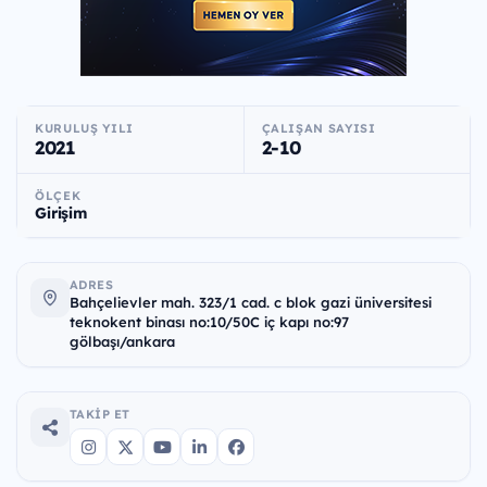
KURULUŞ YILI
ÇALIŞAN SAYISI
2021
2-10
ÖLÇEK
Girişim
ADRES
Bahçelievler mah. 323/1 cad. c blok gazi üniversitesi
teknokent binası no:10/50C iç kapı no:97
gölbaşı/ankara
TAKIP ET