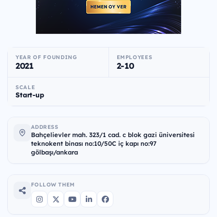
YEAR OF FOUNDING
EMPLOYEES
2021
2-10
SCALE
Start-up
ADDRESS
Bahçelievler mah. 323/1 cad. c blok gazi üniversitesi
teknokent binası no:10/50C iç kapı no:97
gölbaşı/ankara
FOLLOW THEM