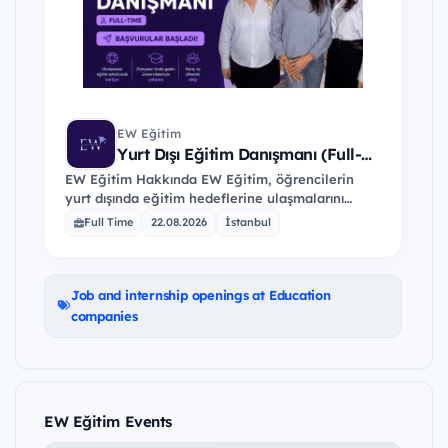
EW Eğitim
Yurt Dışı Eğitim Danışmanı (Full-
Time)
EW Eğitim Hakkında EW Eğitim, öğrencilerin
yurt dışında eğitim hedeflerine ulaşmalarını
destekleyen uluslararası eğitim danışmanlığı
Full Time
22.08.2026
İstanbul
şirketidir. Başta Güney…
Job and internship openings at Education
companies
EW Eğitim Events