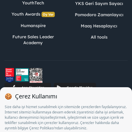
YouthTech
YKS Geri Sayım Sayacı
Youth Awards
Pomodoro Zamanlayıcı
Oy Ver
Humanspire
Maaş Hesaplayıcı
Future Sales Leader
All tools
Academy
STJ Human Resources Informatics and Consultancy Inc. as a
Private Employment Agency to operate between 13/05/2025 -
12/05/2028, Turkey Employment Agency by 18/04/2025 date
and 18095710 numbered decision in accordance with the