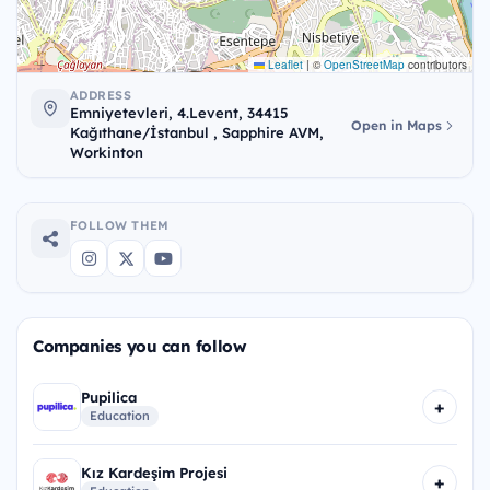
Leaflet
|
©
OpenStreetMap
contributors
ADDRESS
Emniyetevleri, 4.Levent, 34415
Open in Maps
Kağıthane/İstanbul , Sapphire AVM,
Workinton
FOLLOW THEM
Companies you can follow
Pupilica
+
Education
Kız Kardeşim Projesi
+