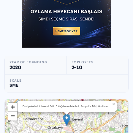
YEAR OF FOUNDING
EMPLOYEES
2020
2-10
SCALE
SME
×
+
Emniyetevleri, 4.Levent, 34415 Kağıthane/İstanbul , Sapphire AVM, Workinton
−