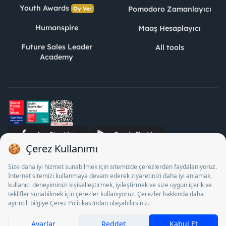
Youth Awards
Pomodoro Zamanlayıcı
Oy Ver
Humanspire
Maaş Hesaplayıcı
Future Sales Leader
All tools
Academy
STJ Human Resources Informatics and Consultancy Inc. as a
Private Employment Agency to operate between 13/05/2025 -
12/05/2028, Turkey Employment Agency by 18/04/2025 date
and 18095710 numbered decision in accordance with the
document No. 1078 operates with. Pursuant to Law No. 4904,