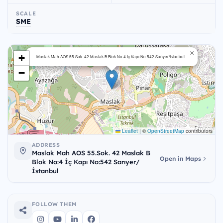
SCALE
SME
×
+
Maslak Mah AOS 55.Sok. 42 Maslak B Blok No:4 İç Kapı No:542 Sarıyer/İstanbul
−
Leaflet
|
©
OpenStreetMap
contributors
ADDRESS
Maslak Mah AOS 55.Sok. 42 Maslak B
Open in Maps
Blok No:4 İç Kapı No:542 Sarıyer/
İstanbul
FOLLOW THEM