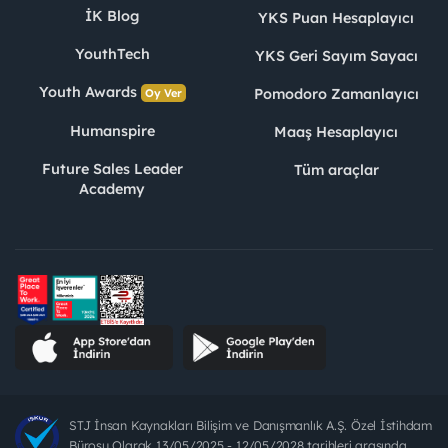
İK Blog
YKS Puan Hesaplayıcı
YouthTech
YKS Geri Sayım Sayacı
Youth Awards
Pomodoro Zamanlayıcı
Oy Ver
Humanspire
Maaş Hesaplayıcı
Future Sales Leader
Tüm araçlar
Academy
STJ İnsan Kaynakları Bilişim ve Danışmanlık A.Ş. Özel İstihdam
Bürosu Olarak 13/05/2025 - 12/05/2028 tarihleri arasında