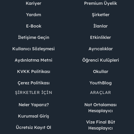
Kariyer
Premium Üyelik
Yardım
Şirketler
E-Book
İlanlar
İletişime Geçin
Etkinlikler
Kullanıcı Sözleşmesi
Ayrıcalıklar
Aydınlatma Metni
Öğrenci Kulüpleri
KVKK Politikası
Okullar
Çerez Politikası
YouthBlog
ŞIRKETLER İÇIN
ARAÇLAR
Neler Yaparız?
Not Ortalaması
Hesaplayıcı
Kurumsal Giriş
Vize Final Büt
Ücretsiz Kayıt Ol
Hesaplayıcı