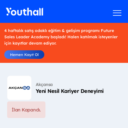
4 haftalık satış odaklı eğitim & gelişim programı Future
Sales Leader Academy başladı! Halen katılmak isteyenler
için kayıtlar devam ediyor.
Hemen Kayıt Ol
Akçansa
Yeni Nesil Kariyer Deneyimi
İlan Kapandı.