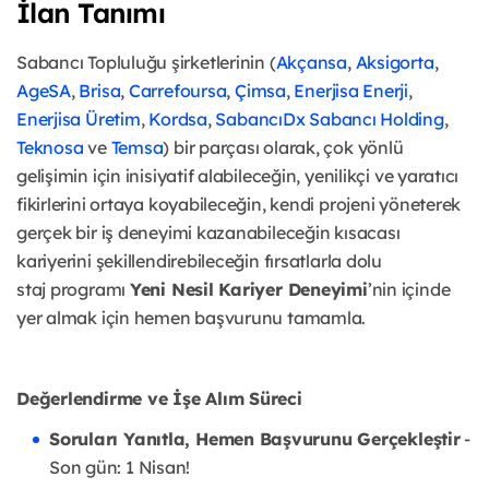
İlan Tanımı
Sabancı Topluluğu şirketlerinin (
Akçansa
,
Aksigorta
,
AgeSA
,
Brisa
,
Carrefoursa
,
Çimsa
,
Enerjisa Enerji
,
Enerjisa Üretim
,
Kordsa
,
SabancıDx
Sabancı Holding
,
Teknosa
ve
Temsa
) bir parçası olarak, çok
yönlü
gelişimin için inisiyatif alabileceğin, yenilikçi ve yaratıcı
fikirlerini ortaya koyabileceğin, kendi projeni
yöneterek
gerçek bir iş deneyimi kazanabileceğin kısacası
kariyerini şekillendirebileceğin fırsatlarla dolu
staj
programı
Yeni Nesil Kariyer Deneyimi
’nin içinde
yer almak için hemen başvurunu tamamla.
Değerlendirme ve İşe Alım Süreci
Soruları Yanıtla, Hemen Başvurunu Gerçekleştir
-
Son gün: 1 Nisan!