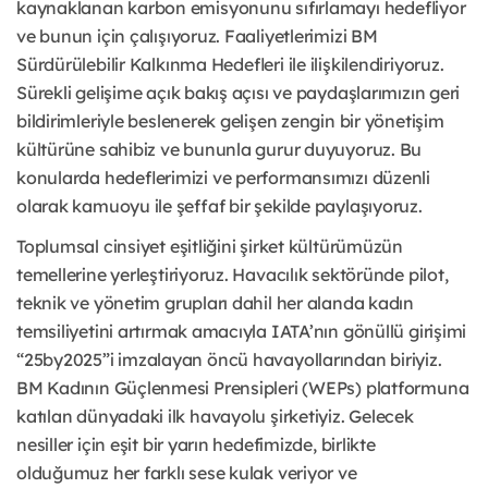
kaynaklanan karbon emisyonunu sıfırlamayı hedefliyor
ve bunun için çalışıyoruz. Faaliyetlerimizi BM
Sürdürülebilir Kalkınma Hedefleri ile ilişkilendiriyoruz.
Sürekli gelişime açık bakış açısı ve paydaşlarımızın geri
bildirimleriyle beslenerek gelişen zengin bir yönetişim
kültürüne sahibiz ve bununla gurur duyuyoruz. Bu
konularda hedeflerimizi ve performansımızı düzenli
olarak kamuoyu ile şeffaf bir şekilde paylaşıyoruz.
Toplumsal cinsiyet eşitliğini şirket kültürümüzün
temellerine yerleştiriyoruz. Havacılık sektöründe pilot,
teknik ve yönetim grupları dahil her alanda kadın
temsiliyetini artırmak amacıyla IATA’nın gönüllü girişimi
“25by2025”i imzalayan öncü havayollarından biriyiz.
BM Kadının Güçlenmesi Prensipleri (WEPs) platformuna
katılan dünyadaki ilk havayolu şirketiyiz. Gelecek
nesiller için eşit bir yarın hedefimizde, birlikte
olduğumuz her farklı sese kulak veriyor ve