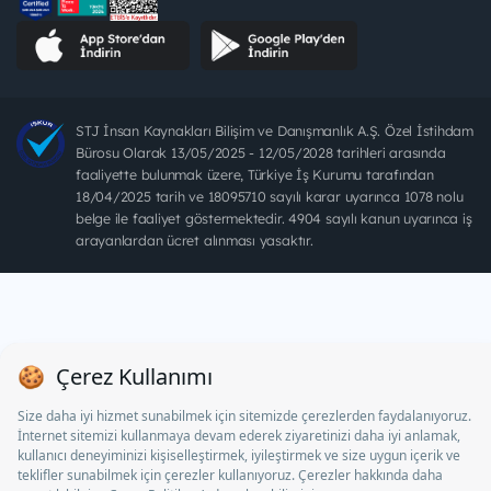
STJ İnsan Kaynakları Bilişim ve Danışmanlık A.Ş. Özel İstihdam
Bürosu Olarak 13/05/2025 - 12/05/2028 tarihleri arasında
faaliyette bulunmak üzere, Türkiye İş Kurumu tarafından
18/04/2025 tarih ve 18095710 sayılı karar uyarınca 1078 nolu
belge ile faaliyet göstermektedir. 4904 sayılı kanun uyarınca iş
arayanlardan ücret alınması yasaktır.