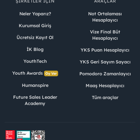
ŞIRKETLER İÇIN
ARAÇLAR
Neler Yaparız?
Not Ortalaması
Hesaplayıcı
Kurumsal Giriş
Vize Final Büt
Ücretsiz Kayıt Ol
Hesaplayıcı
İK Blog
YKS Puan Hesaplayıcı
YouthTech
YKS Geri Sayım Sayacı
Youth Awards
Pomodoro Zamanlayıcı
Oy Ver
Humanspire
Maaş Hesaplayıcı
Future Sales Leader
Tüm araçlar
Academy