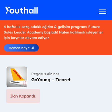
4 haftalık satış odaklı eğitim & gelişim programı Future
Sales Leader Academy başladı! Halen katılmak isteyenler
için kayıtlar devam ediyor.
Hemen Kayıt Ol
Pegasus Airlines
GoYoung – Ticaret
İlan Kapandı.