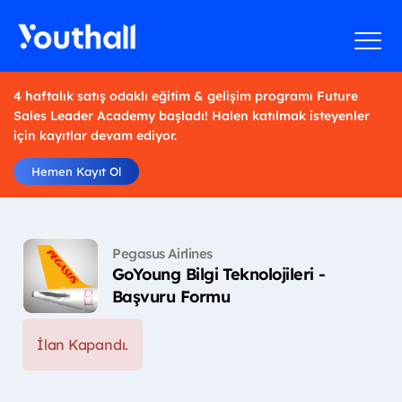
4 haftalık satış odaklı eğitim & gelişim programı Future
Sales Leader Academy başladı! Halen katılmak isteyenler
için kayıtlar devam ediyor.
Hemen Kayıt Ol
Pegasus Airlines
GoYoung Bilgi Teknolojileri -
Başvuru Formu
İlan Kapandı.