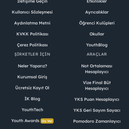
İletişime Geçin
Etkinlikler
Kullanıcı Sözleşmesi
Ayrıcalıklar
Aydınlatma Metni
Öğrenci Kulüpleri
KVKK Politikası
Okullar
Çerez Politikası
YouthBlog
ŞIRKETLER İÇIN
ARAÇLAR
Neler Yaparız?
Not Ortalaması
Hesaplayıcı
Kurumsal Giriş
Vize Final Büt
Ücretsiz Kayıt Ol
Hesaplayıcı
İK Blog
YKS Puan Hesaplayıcı
YouthTech
YKS Geri Sayım Sayacı
Youth Awards
Pomodoro Zamanlayıcı
Oy Ver