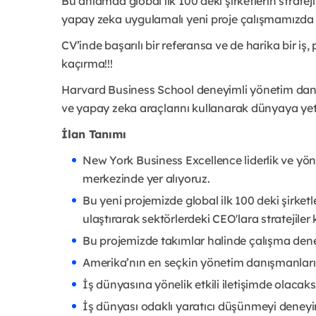
Bu anlamda global ilk 100 deki şirketlerin strate
yapay zeka uygulamalı yeni proje çalışmamızda gö
CV’inde başarılı bir referansa ve de harika bir iş,
kaçırma!!!
Harvard Business School deneyimli yönetim danı
ve yapay zeka araçlarını kullanarak dünyaya yete
İlan Tanımı
New York Business Excellence liderlik ve yön
merkezinde yer alıyoruz.
Bu yeni projemizde global ilk 100 deki şirket
ulaştırarak sektörlerdeki CEO'lara stratejile
Bu projemizde takımlar halinde çalışma den
Amerika’nın en seçkin yönetim danışmanları
İş dünyasına yönelik etkili iletişimde olacaks
İş dünyası odaklı yaratıcı düşünmeyi deneyi