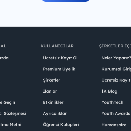
SAL
KULLANICILAR
ŞIRKETLER İÇ
ızda
Ücretsiz Kayıt Ol
Neler Yaparız?
Premium Üyelik
Kurumsal Giri
Şirketler
Ücretsiz Kayıt
İlanlar
İK Blog
me Geçin
Etkinlikler
YouthTech
cı Sözleşmesi
Ayrıcalıklar
Youth Award
atma Metni
Öğrenci Kulüpleri
Humanspire