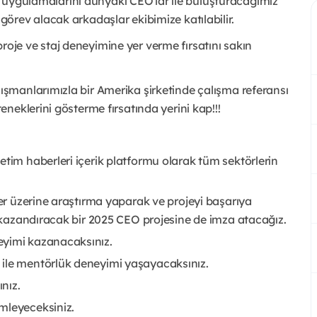
ji uygulamalarını dünyaki CEO'lar ile buluşturacağımız
rev alacak arkadaşlar ekibimize katılabilir.
 proje ve staj deneyimine yer verme fırsatını sakın
şmanlarımızla bir Amerika şirketinde çalışma referansı
neklerini gösterme fırsatında yerini kap!!!
etim haberleri içerik platformu olarak tüm sektörlerin
ler üzerine araştırma yaparak ve projeyi başarıya
r kazandıracak bir 2025 CEO projesine de imza atacağız.
eyimi kazanacaksınız.
 ile mentörlük deneyimi yaşayacaksınız.
ınız.
mleyeceksiniz.