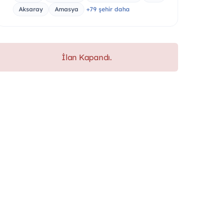
Aksaray
Amasya
+79 şehir daha
İlan Kapandı.