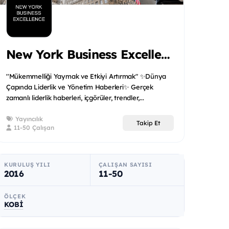
New York Business Excellence
''Mükemmelliği Yaymak ve Etkiyi Artırmak" ✨Dünya
Çapında Liderlik ve Yönetim Haberleri✨ Gerçek
zamanlı liderlik haberleri, içgörüler, trendler,...
Yayıncılık
Takip Et
11-50 Çalışan
KURULUŞ YILI
ÇALIŞAN SAYISI
2016
11-50
ÖLÇEK
KOBİ