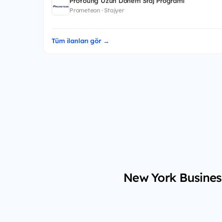
ProYoung Uzun Dönem Staj Programı
Prometeon · Stajyer
Tüm ilanları gör →
New York Business