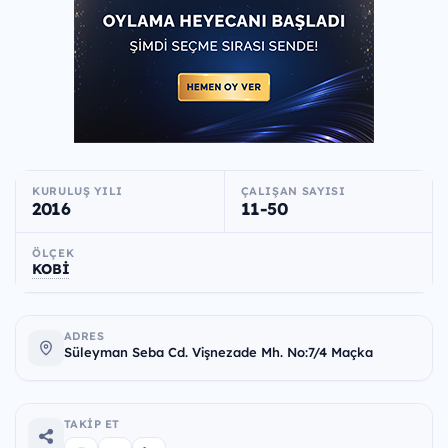
KURULUŞ YILI
ÇALIŞAN SAYISI
2016
11-50
ÖLÇEK
KOBİ
ADRES
Süleyman Seba Cd. Vişnezade Mh. No:7/4 Maçka
TAKIP ET