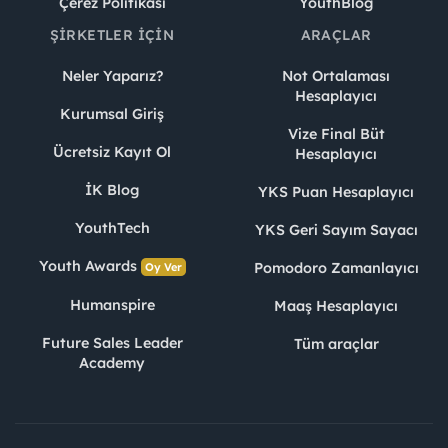
Çerez Politikası
YouthBlog
ŞIRKETLER İÇIN
ARAÇLAR
Neler Yaparız?
Not Ortalaması
Hesaplayıcı
Kurumsal Giriş
Vize Final Büt
Ücretsiz Kayıt Ol
Hesaplayıcı
İK Blog
YKS Puan Hesaplayıcı
YouthTech
YKS Geri Sayım Sayacı
Youth Awards
Pomodoro Zamanlayıcı
Oy Ver
Humanspire
Maaş Hesaplayıcı
Future Sales Leader
Tüm araçlar
Academy