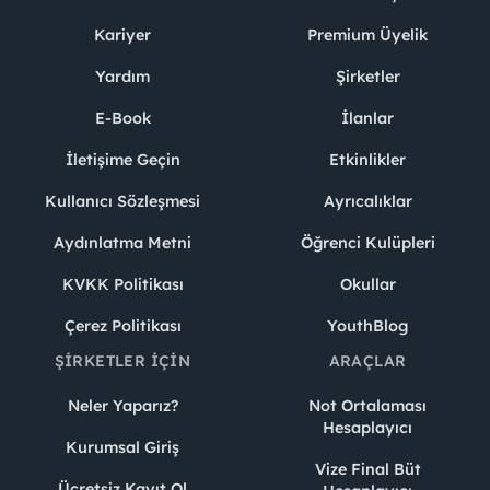
Kariyer
Premium Üyelik
Yardım
Şirketler
E-Book
İlanlar
İletişime Geçin
Etkinlikler
Kullanıcı Sözleşmesi
Ayrıcalıklar
Aydınlatma Metni
Öğrenci Kulüpleri
KVKK Politikası
Okullar
Çerez Politikası
YouthBlog
ŞIRKETLER İÇIN
ARAÇLAR
Neler Yaparız?
Not Ortalaması
Hesaplayıcı
Kurumsal Giriş
Vize Final Büt
Ücretsiz Kayıt Ol