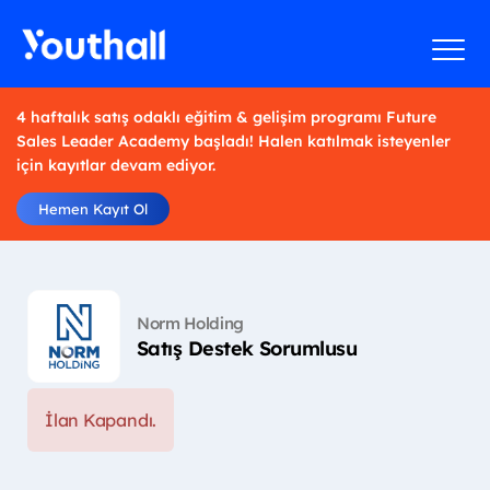
4 haftalık satış odaklı eğitim & gelişim programı Future
Sales Leader Academy başladı! Halen katılmak isteyenler
için kayıtlar devam ediyor.
Hemen Kayıt Ol
Norm Holding
Satış Destek Sorumlusu
İlan Kapandı.