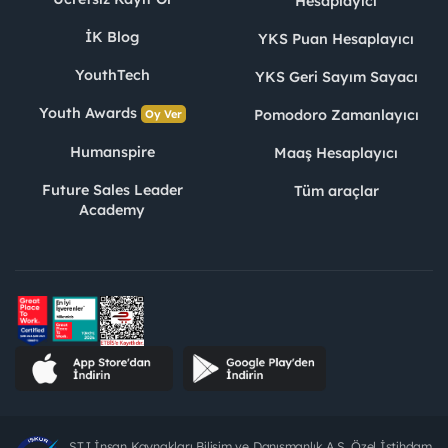
Hesaplayıcı
İK Blog
YKS Puan Hesaplayıcı
YouthTech
YKS Geri Sayım Sayacı
Youth Awards
Pomodoro Zamanlayıcı
Oy Ver
Humanspire
Maaş Hesaplayıcı
Future Sales Leader
Tüm araçlar
Academy
STJ İnsan Kaynakları Bilişim ve Danışmanlık A.Ş. Özel İstihdam