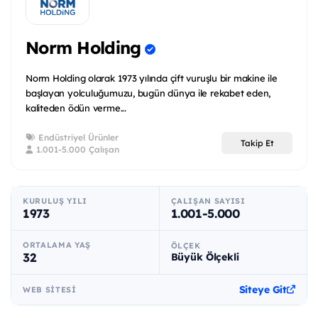
Norm Holding
Norm Holding olarak 1973 yılında çift vuruşlu bir makine ile
başlayan yolculuğumuzu, bugün dünya ile rekabet eden,
kaliteden ödün verme...
Endüstriyel Ürünler
Takip Et
1.001-5.000 Çalışan
KURULUŞ YILI
ÇALIŞAN SAYISI
1973
1.001-5.000
ORTALAMA YAŞ
ÖLÇEK
32
Büyük Ölçekli
Siteye Git
WEB SITESI