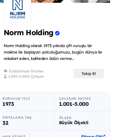
Norm Holding
Norm Holding olarak 1973 yılında çift vuruşlu bir
makine ile başlayan yolculuğumuzu, bugün dünya ile
rekabet eden, kaliteden ödün verme...
Endüstriyel Ürünler
Takip Et
1.001-5.000 Çalışan
KURULUŞ YILI
ÇALIŞAN SAYISI
1973
1.001-5.000
ORTALAMA YAŞ
ÖLÇEK
32
Büyük Ölçekli
Siteye Git
WEB SITESI