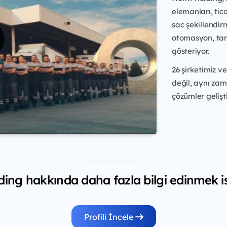
elemanları, tic
sac şekillendir
otomasyon, tarı
gösteriyor.
26 şirketimiz v
değil, aynı zam
çözümler gelişti
ing hakkında daha fazla bilgi edinmek is
Profili İncele