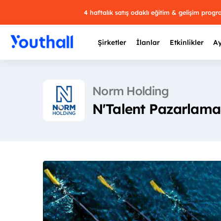
4 haftalık satış odaklı eğitim & gelişim prog
Şirketler
İlanlar
Etkinlikler
Ay
Norm Holding
N'Talent Pazarlama 
Y
29 