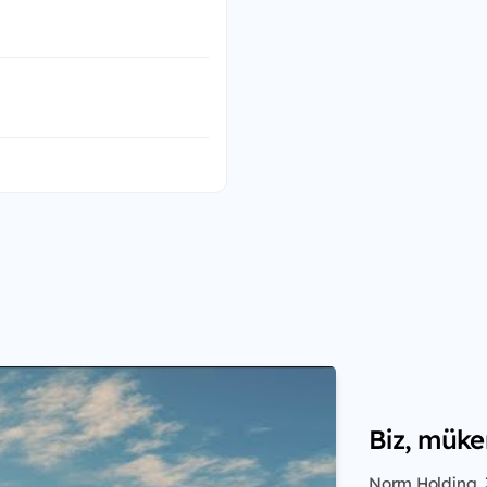
Biz, müke
Norm Holding, 