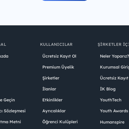
SAL
KULLANICILAR
ŞIRKETLER İÇ
ızda
Ücretsiz Kayıt Ol
Neler Yaparız?
Premium Üyelik
Kurumsal Giri
Şirketler
Ücretsiz Kayıt
İlanlar
İK Blog
me Geçin
Etkinlikler
YouthTech
cı Sözleşmesi
Ayrıcalıklar
Youth Award
atma Metni
Öğrenci Kulüpleri
Humanspire