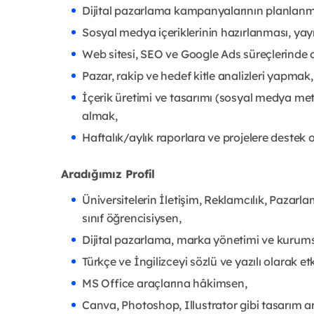
Dijital pazarlama kampanyalarının planlanm
Sosyal medya içeriklerinin hazırlanması, ya
Web sitesi, SEO ve Google Ads süreçlerinde
Pazar, rakip ve hedef kitle analizleri yapma
İçerik üretimi ve tasarımı (sosyal medya metni
almak,
Haftalık/aylık raporlara ve projelere destek 
Aradığımız Profil
Üniversitelerin İletişim, Reklamcılık, Pazarlam
sınıf öğrencisiysen,
Dijital pazarlama, marka yönetimi ve kurumsal
Türkçe ve İngilizceyi sözlü ve yazılı olarak et
MS Office araçlarına hâkimsen,
Canva, Photoshop, Illustrator gibi tasarım ar