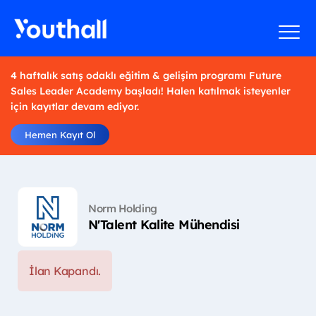
4 haftalık satış odaklı eğitim & gelişim programı Future
Sales Leader Academy başladı! Halen katılmak isteyenler
için kayıtlar devam ediyor.
Hemen Kayıt Ol
Norm Holding
N'Talent Kalite Mühendisi
İlan Kapandı.