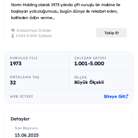
Norm Holding olarak 1973 yılında çift vuruşlu bir makine ile
başlayan yolculuğumuzu, bugün dünya ile rekabet eden,
kaliteden ödün verme...
Endüstriyel Ürünler
Takip Et
1.001-5.000 Çalışan
KURULUŞ YILI
ÇALIŞAN SAYISI
1973
1.001-5.000
ORTALAMA YAŞ
ÖLÇEK
32
Büyük Ölçekli
Siteye Git
WEB SITESI
Detaylar
Son Başvuru
15.06.2025