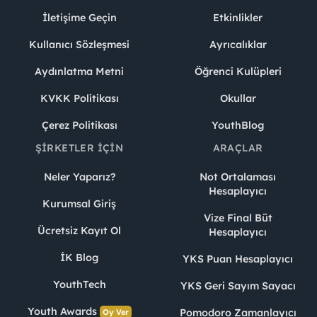
İletişime Geçin
Etkinlikler
Kullanıcı Sözleşmesi
Ayrıcalıklar
Aydınlatma Metni
Öğrenci Kulüpleri
KVKK Politikası
Okullar
Çerez Politikası
YouthBlog
ŞIRKETLER İÇIN
ARAÇLAR
Neler Yaparız?
Not Ortalaması
Hesaplayıcı
Kurumsal Giriş
Vize Final Büt
Ücretsiz Kayıt Ol
Hesaplayıcı
İK Blog
YKS Puan Hesaplayıcı
YouthTech
YKS Geri Sayım Sayacı
Youth Awards
Pomodoro Zamanlayıcı
Oy Ver