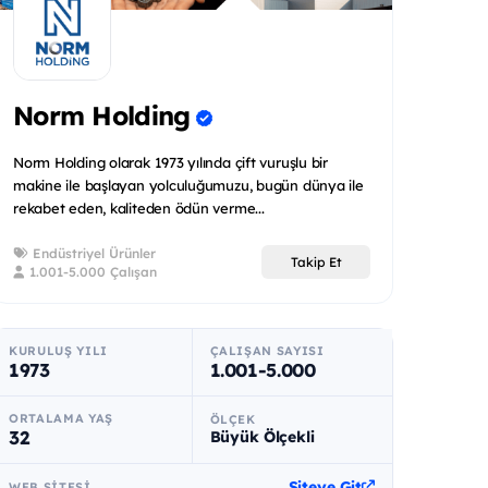
Norm Holding
Norm Holding olarak 1973 yılında çift vuruşlu bir
makine ile başlayan yolculuğumuzu, bugün dünya ile
rekabet eden, kaliteden ödün verme...
Endüstriyel Ürünler
Takip Et
1.001-5.000 Çalışan
KURULUŞ YILI
ÇALIŞAN SAYISI
1973
1.001-5.000
ORTALAMA YAŞ
ÖLÇEK
32
Büyük Ölçekli
Siteye Git
WEB SITESI