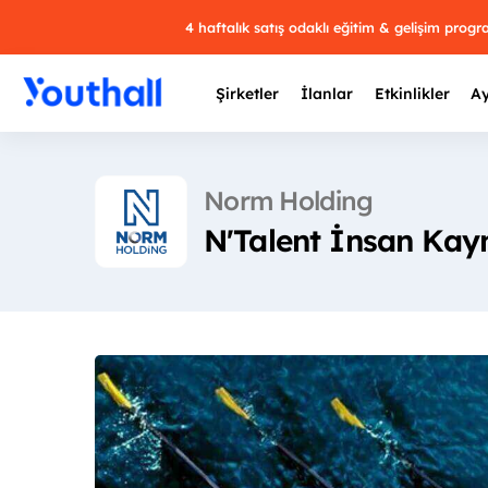
4 haftalık satış odaklı eğitim & gelişim prog
Şirketler
İlanlar
Etkinlikler
Ay
Norm Holding
N'Talent İnsan Kay
Y
29 