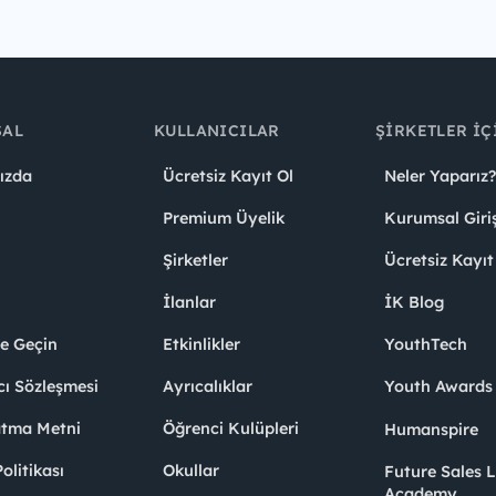
SAL
KULLANICILAR
ŞIRKETLER İÇ
ızda
Ücretsiz Kayıt Ol
Neler Yaparız?
Premium Üyelik
Kurumsal Giri
Şirketler
Ücretsiz Kayıt
İlanlar
İK Blog
me Geçin
Etkinlikler
YouthTech
cı Sözleşmesi
Ayrıcalıklar
Youth Award
atma Metni
Öğrenci Kulüpleri
Humanspire
litikası
Okullar
Future Sales 
Academy