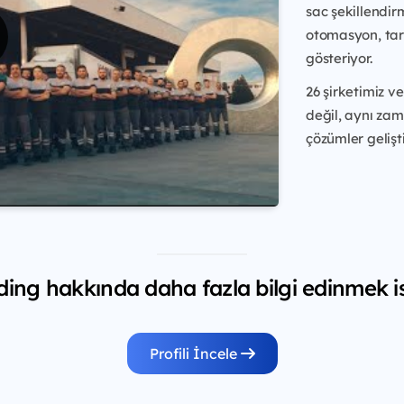
sac şekillendir
otomasyon, tarı
gösteriyor.
26 şirketimiz v
değil, aynı zam
çözümler gelişti
ing hakkında daha fazla bilgi edinmek is
Profili İncele