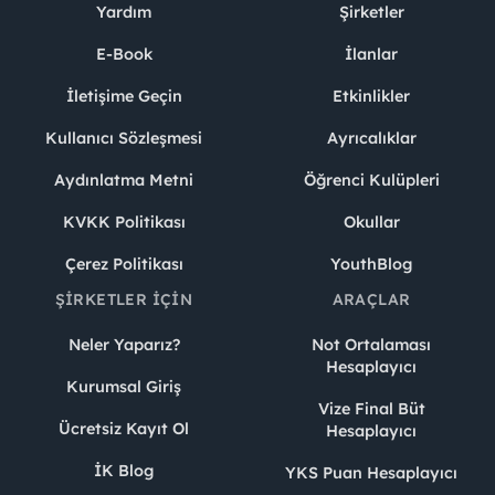
Yardım
Şirketler
E-Book
İlanlar
İletişime Geçin
Etkinlikler
Kullanıcı Sözleşmesi
Ayrıcalıklar
Aydınlatma Metni
Öğrenci Kulüpleri
KVKK Politikası
Okullar
Çerez Politikası
YouthBlog
ŞIRKETLER İÇIN
ARAÇLAR
Neler Yaparız?
Not Ortalaması
Hesaplayıcı
Kurumsal Giriş
Vize Final Büt
Ücretsiz Kayıt Ol
Hesaplayıcı
İK Blog
YKS Puan Hesaplayıcı