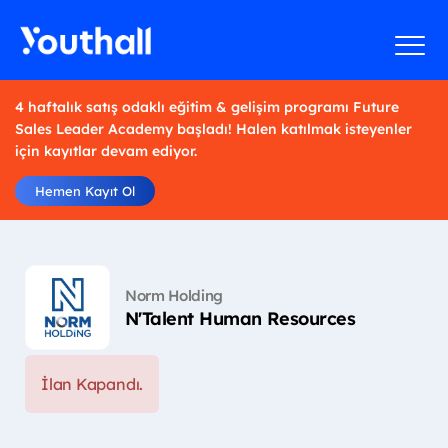
4 haftalık satış odaklı eğitim & gelişim programı Future
Sales Leader Academy başladı! Halen katılmak isteyenler
için kayıtlar devam ediyor.
Hemen Kayıt Ol
Norm Holding
N'Talent Human Resources
İlan Kapandı.