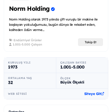
Norm Holding
Norm Holding olarak 1973 yılında çift vuruşlu bir makine ile
başlayan yolculuğumuzu, bugün dünya ile rekabet eden,
kaliteden ödün verme...
Endüstriyel Ürünler
Takip Et
1.001-5.000 Çalışan
KURULUŞ YILI
ÇALIŞAN SAYISI
1973
1.001-5.000
ORTALAMA YAŞ
ÖLÇEK
32
Büyük Ölçekli
Siteye Git
WEB SITESI
Detaylar