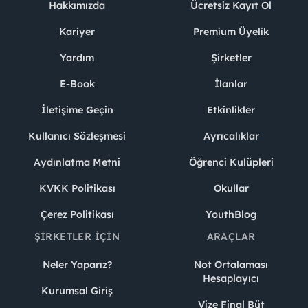
Hakkımızda
Ücretsiz Kayıt Ol
Kariyer
Premium Üyelik
Yardım
Şirketler
E-Book
İlanlar
İletişime Geçin
Etkinlikler
Kullanıcı Sözleşmesi
Ayrıcalıklar
Aydınlatma Metni
Öğrenci Kulüpleri
KVKK Politikası
Okullar
Çerez Politikası
YouthBlog
ŞIRKETLER İÇIN
ARAÇLAR
Neler Yaparız?
Not Ortalaması
Hesaplayıcı
Kurumsal Giriş
Vize Final Büt