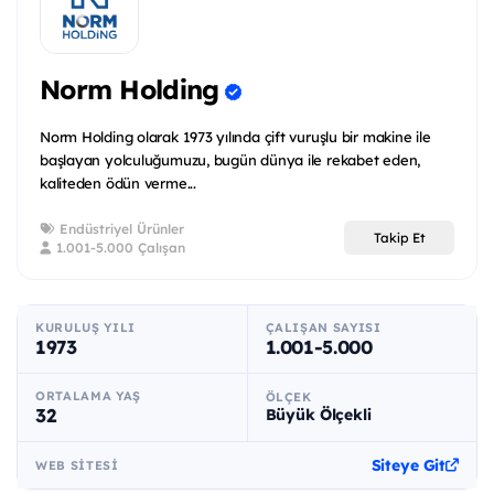
Norm Holding
Norm Holding olarak 1973 yılında çift vuruşlu bir makine ile
başlayan yolculuğumuzu, bugün dünya ile rekabet eden,
kaliteden ödün verme...
Endüstriyel Ürünler
Takip Et
1.001-5.000 Çalışan
KURULUŞ YILI
ÇALIŞAN SAYISI
1973
1.001-5.000
ORTALAMA YAŞ
ÖLÇEK
32
Büyük Ölçekli
Siteye Git
WEB SITESI