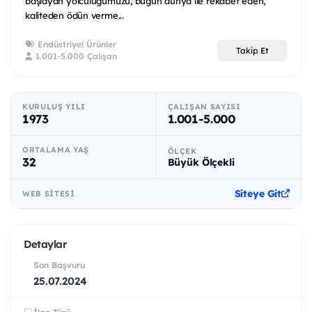
başlayan yolculuğumuzu, bugün dünya ile rekabet eden,
kaliteden ödün verme...
Endüstriyel Ürünler
Takip Et
1.001-5.000 Çalışan
KURULUŞ YILI
ÇALIŞAN SAYISI
1973
1.001-5.000
ORTALAMA YAŞ
ÖLÇEK
32
Büyük Ölçekli
Siteye Git
WEB SITESI
Detaylar
Son Başvuru
25.07.2024