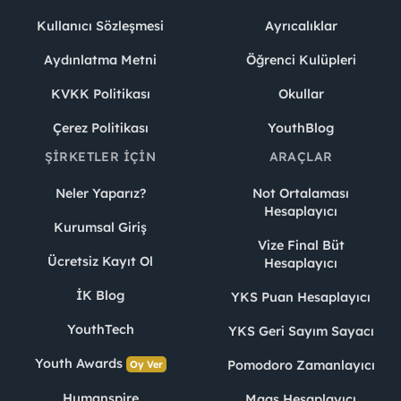
Kullanıcı Sözleşmesi
Ayrıcalıklar
Aydınlatma Metni
Öğrenci Kulüpleri
KVKK Politikası
Okullar
Çerez Politikası
YouthBlog
ŞIRKETLER İÇIN
ARAÇLAR
Neler Yaparız?
Not Ortalaması
Hesaplayıcı
Kurumsal Giriş
Vize Final Büt
Ücretsiz Kayıt Ol
Hesaplayıcı
İK Blog
YKS Puan Hesaplayıcı
YouthTech
YKS Geri Sayım Sayacı
Youth Awards
Pomodoro Zamanlayıcı
Oy Ver
Humanspire
Maaş Hesaplayıcı