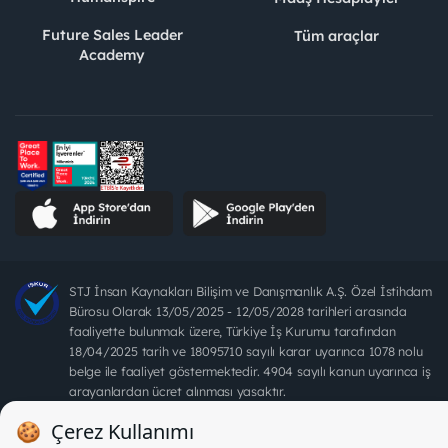
Future Sales Leader
Tüm araçlar
Academy
STJ İnsan Kaynakları Bilişim ve Danışmanlık A.Ş. Özel İstihdam
Bürosu Olarak 13/05/2025 - 12/05/2028 tarihleri arasında
faaliyette bulunmak üzere, Türkiye İş Kurumu tarafından
18/04/2025 tarih ve 18095710 sayılı karar uyarınca 1078 nolu
belge ile faaliyet göstermektedir. 4904 sayılı kanun uyarınca iş
arayanlardan ücret alınması yasaktır.