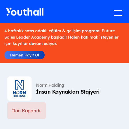
4 haftalık satış odaklı eğitim & gelişim programı Future
Sales Leader Academy başladı! Halen katılmak isteyenler
için kayıtlar devam ediyor.
Hemen Kayıt Ol
Norm Holding
İnsan Kaynakları Stajyeri
İlan Kapandı.