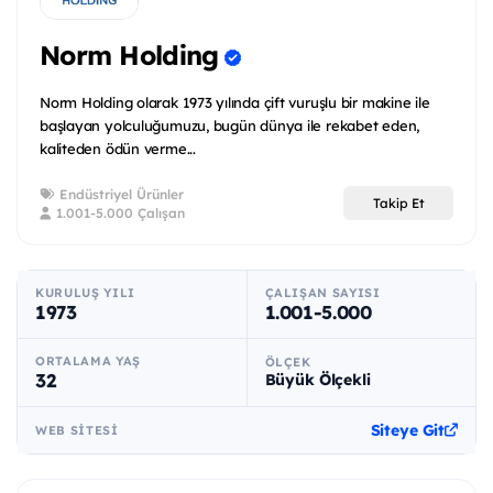
Norm Holding
Norm Holding olarak 1973 yılında çift vuruşlu bir makine ile
başlayan yolculuğumuzu, bugün dünya ile rekabet eden,
kaliteden ödün verme...
Endüstriyel Ürünler
Takip Et
1.001-5.000 Çalışan
KURULUŞ YILI
ÇALIŞAN SAYISI
1973
1.001-5.000
ORTALAMA YAŞ
ÖLÇEK
32
Büyük Ölçekli
Siteye Git
WEB SITESI