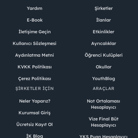
Yardım
Şirketler
E-Book
İlanlar
İletişime Geçin
Etkinlikler
Kullanıcı Sözleşmesi
Ayrıcalıklar
Aydınlatma Metni
Öğrenci Kulüpleri
KVKK Politikası
Okullar
Çerez Politikası
YouthBlog
ŞIRKETLER İÇIN
ARAÇLAR
Neler Yaparız?
Not Ortalaması
Hesaplayıcı
Kurumsal Giriş
Vize Final Büt
Ücretsiz Kayıt Ol
Hesaplayıcı
İK Blog
YKS Puan Hesaplayıcı