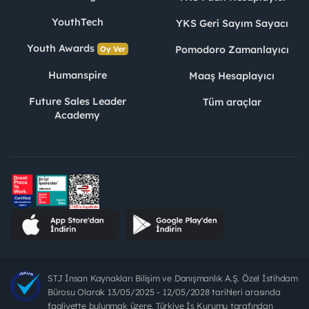
YouthTech
YKS Geri Sayım Sayacı
Youth Awards
Pomodoro Zamanlayıcı
Oy Ver
Humanspire
Maaş Hesaplayıcı
Future Sales Leader
Tüm araçlar
Academy
STJ İnsan Kaynakları Bilişim ve Danışmanlık A.Ş. Özel İstihdam
Bürosu Olarak 13/05/2025 - 12/05/2028 tarihleri arasında
faaliyette bulunmak üzere, Türkiye İş Kurumu tarafından