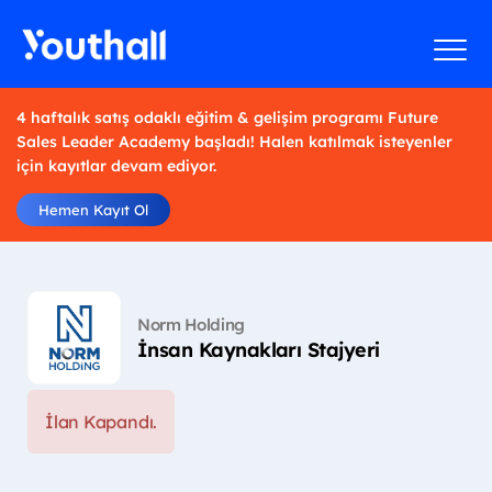
4 haftalık satış odaklı eğitim & gelişim programı Future
Sales Leader Academy başladı! Halen katılmak isteyenler
için kayıtlar devam ediyor.
Hemen Kayıt Ol
Norm Holding
İnsan Kaynakları Stajyeri
İlan Kapandı.