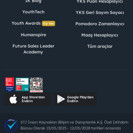
İK Blog
YKS Puan Hesaplayıcı
YouthTech
YKS Geri Sayım Sayacı
Youth Awards
Pomodoro Zamanlayıcı
Oy Ver
Humanspire
Maaş Hesaplayıcı
Future Sales Leader
Tüm araçlar
Academy
STJ İnsan Kaynakları Bilişim ve Danışmanlık A.Ş. Özel İstihdam
Bürosu Olarak 13/05/2025 - 12/05/2028 tarihleri arasında