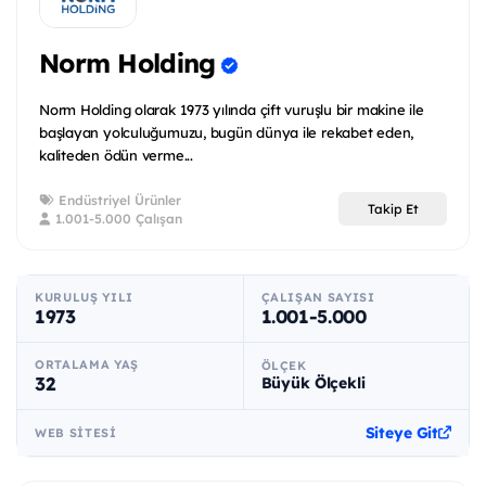
Norm Holding
Norm Holding olarak 1973 yılında çift vuruşlu bir makine ile
başlayan yolculuğumuzu, bugün dünya ile rekabet eden,
kaliteden ödün verme...
Endüstriyel Ürünler
Takip Et
1.001-5.000 Çalışan
KURULUŞ YILI
ÇALIŞAN SAYISI
1973
1.001-5.000
ORTALAMA YAŞ
ÖLÇEK
32
Büyük Ölçekli
Siteye Git
WEB SITESI