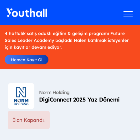
4 haftalık satış odaklı eğitim & gelişim programı Future
Sales Leader Academy başladı! Halen katılmak isteyenler
için kayıtlar devam ediyor.
Hemen Kayıt Ol
Norm Holding
DigiConnect 2025 Yaz Dönemi
İlan Kapandı.