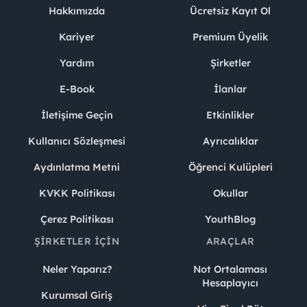
Hakkımızda
Ücretsiz Kayıt Ol
Kariyer
Premium Üyelik
Yardım
Şirketler
E-Book
İlanlar
İletişime Geçin
Etkinlikler
Kullanıcı Sözleşmesi
Ayrıcalıklar
Aydınlatma Metni
Öğrenci Kulüpleri
KVKK Politikası
Okullar
Çerez Politikası
YouthBlog
ŞIRKETLER İÇIN
ARAÇLAR
Neler Yaparız?
Not Ortalaması
Hesaplayıcı
Kurumsal Giriş