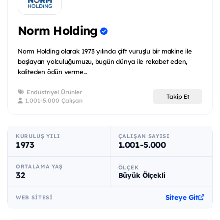
Norm Holding
Norm Holding olarak 1973 yılında çift vuruşlu bir makine ile
başlayan yolculuğumuzu, bugün dünya ile rekabet eden,
kaliteden ödün verme...
Endüstriyel Ürünler
Takip Et
1.001-5.000 Çalışan
KURULUŞ YILI
ÇALIŞAN SAYISI
1973
1.001-5.000
ORTALAMA YAŞ
ÖLÇEK
32
Büyük Ölçekli
Siteye Git
WEB SITESI