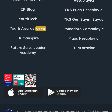
Hesaplayıcı
İK Blog
YKS Puan Hesaplayıcı
YouthTech
YKS Geri Sayım Sayacı
Youth Awards
Pomodoro Zamanlayıcı
Oy Ver
Humanspire
Maaş Hesaplayıcı
Future Sales Leader
Tüm araçlar
Academy
STJ İnsan Kaynakları Bilişim ve Danışmanlık A.Ş. Özel İstihdam