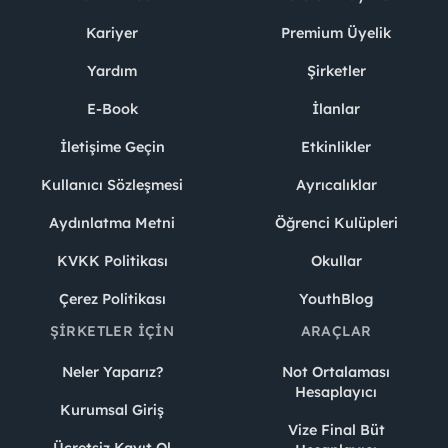
Kariyer
Premium Üyelik
Yardım
Şirketler
E-Book
İlanlar
İletişime Geçin
Etkinlikler
Kullanıcı Sözleşmesi
Ayrıcalıklar
Aydınlatma Metni
Öğrenci Kulüpleri
KVKK Politikası
Okullar
Çerez Politikası
YouthBlog
ŞIRKETLER İÇIN
ARAÇLAR
Neler Yaparız?
Not Ortalaması
Hesaplayıcı
Kurumsal Giriş
Vize Final Büt
Ücretsiz Kayıt Ol