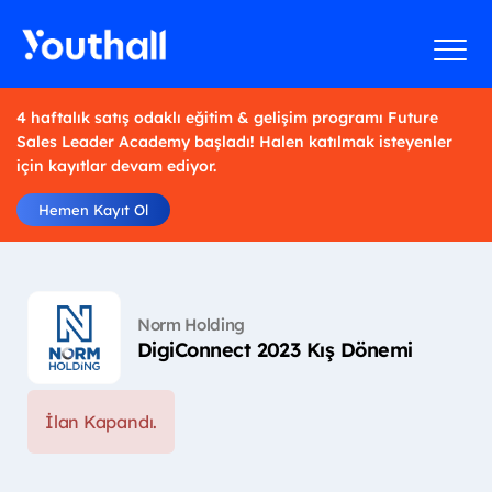
4 haftalık satış odaklı eğitim & gelişim programı Future
Sales Leader Academy başladı! Halen katılmak isteyenler
için kayıtlar devam ediyor.
Hemen Kayıt Ol
Norm Holding
DigiConnect 2023 Kış Dönemi
İlan Kapandı.