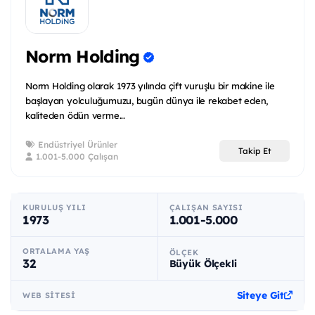
Norm Holding
Norm Holding olarak 1973 yılında çift vuruşlu bir makine ile
başlayan yolculuğumuzu, bugün dünya ile rekabet eden,
kaliteden ödün verme...
Endüstriyel Ürünler
Takip Et
1.001-5.000 Çalışan
KURULUŞ YILI
ÇALIŞAN SAYISI
1973
1.001-5.000
ORTALAMA YAŞ
ÖLÇEK
32
Büyük Ölçekli
Siteye Git
WEB SITESI