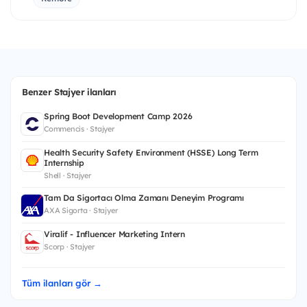
Benzer Stajyer ilanları
Spring Boot Development Camp 2026
Commencis · Stajyer
Health Security Safety Environment (HSSE) Long Term
Internship
Shell · Stajyer
Tam Da Sigortacı Olma Zamanı Deneyim Programı
AXA Sigorta · Stajyer
Viralif - Influencer Marketing Intern
Scorp · Stajyer
Tüm ilanları gör →