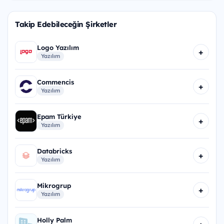
Takip Edebileceğin Şirketler
Logo Yazılım
+
Yazılım
Commencis
+
Yazılım
Epam Türkiye
+
Yazılım
Databricks
+
Yazılım
Mikrogrup
+
Yazılım
Holly Palm