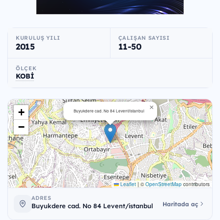
KURULUŞ YILI
ÇALIŞAN SAYISI
2015
11-50
ÖLÇEK
KOBİ
×
+
Buyukdere cad. No 84 Levent/istanbul
−
Leaflet
|
©
OpenStreetMap
contributors
ADRES
Haritada aç
Buyukdere cad. No 84 Levent/istanbul