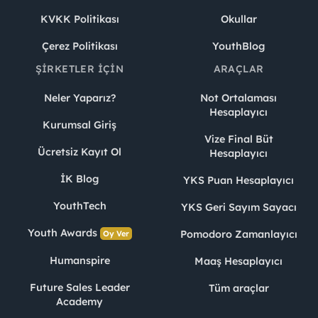
KVKK Politikası
Okullar
Çerez Politikası
YouthBlog
ŞIRKETLER İÇIN
ARAÇLAR
Neler Yaparız?
Not Ortalaması
Hesaplayıcı
Kurumsal Giriş
Vize Final Büt
Ücretsiz Kayıt Ol
Hesaplayıcı
İK Blog
YKS Puan Hesaplayıcı
YouthTech
YKS Geri Sayım Sayacı
Youth Awards
Pomodoro Zamanlayıcı
Oy Ver
Humanspire
Maaş Hesaplayıcı
Future Sales Leader
Tüm araçlar
Academy