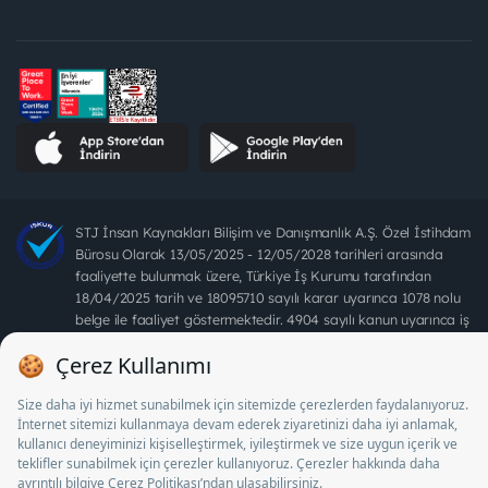
STJ İnsan Kaynakları Bilişim ve Danışmanlık A.Ş. Özel İstihdam
Bürosu Olarak 13/05/2025 - 12/05/2028 tarihleri arasında
faaliyette bulunmak üzere, Türkiye İş Kurumu tarafından
18/04/2025 tarih ve 18095710 sayılı karar uyarınca 1078 nolu
belge ile faaliyet göstermektedir. 4904 sayılı kanun uyarınca iş
arayanlardan ücret alınması yasaktır.