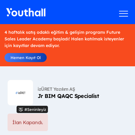
4 haftalık satış odaklı eğitim & gelişim programı Future
Sales Leader Academy başladı! Halen katılmak isteyenler
için kayıtlar devam ediyor.
Hemen Kayıt Ol
izÜRET Yazılım AŞ
Jr BIM QAQC Specialist
#Seninleyiz
İlan Kapandı.