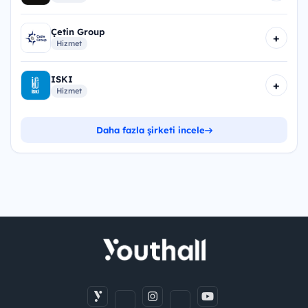
Çetin Group
+
Hizmet
ISKI
+
Hizmet
Daha fazla şirketi incele