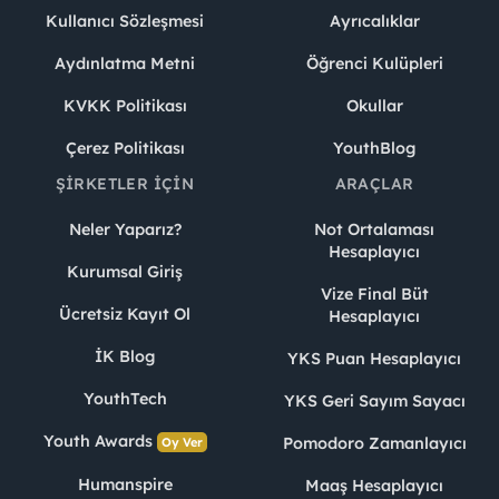
Kullanıcı Sözleşmesi
Ayrıcalıklar
Aydınlatma Metni
Öğrenci Kulüpleri
KVKK Politikası
Okullar
Çerez Politikası
YouthBlog
ŞIRKETLER İÇIN
ARAÇLAR
Neler Yaparız?
Not Ortalaması
Hesaplayıcı
Kurumsal Giriş
Vize Final Büt
Ücretsiz Kayıt Ol
Hesaplayıcı
İK Blog
YKS Puan Hesaplayıcı
YouthTech
YKS Geri Sayım Sayacı
Youth Awards
Pomodoro Zamanlayıcı
Oy Ver
Humanspire
Maaş Hesaplayıcı