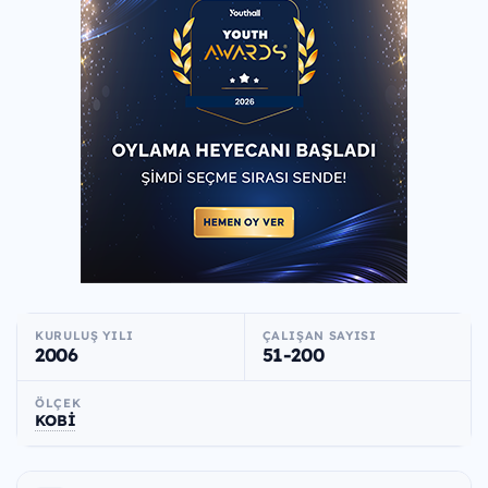
KURULUŞ YILI
ÇALIŞAN SAYISI
2006
51-200
ÖLÇEK
KOBİ