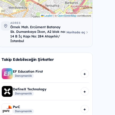
Leaflet
|
©
OpenStreetMap
contributors
ADRES
Örnek Mah. Ercüment Batanay
Sk. Dumankaya İkon, A2 blok no:
Haritada aç
14 B İç Kapı No: 284 Ataşehir/
İstanbul
Takip Edebileceğin Şirketler
EF Education First
+
Danışmanlık
DefineX Technology
+
Danışmanlık
PwC
+
Danışmanlık