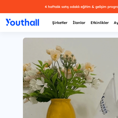
4 haftalık satış odaklı eğitim & gelişim prog
Şirketler
İlanlar
Etkinlikler
Ay
Y
29 