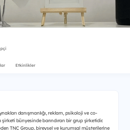
ipçi
lar
Etkinlikler
akları danışmanlığı, reklam, psikoloji ve co-
şirketi bünyesinde barındıran bir grup şirketidir.
et eden TNC Group, bireysel ve kurumsal müşterilerine