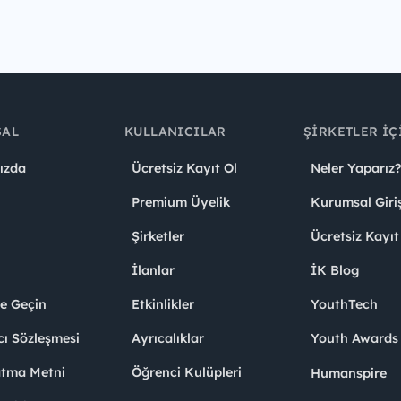
SAL
KULLANICILAR
ŞIRKETLER İÇ
ızda
Ücretsiz Kayıt Ol
Neler Yaparız?
Premium Üyelik
Kurumsal Giri
Şirketler
Ücretsiz Kayıt
İlanlar
İK Blog
me Geçin
Etkinlikler
YouthTech
cı Sözleşmesi
Ayrıcalıklar
Youth Award
atma Metni
Öğrenci Kulüpleri
Humanspire