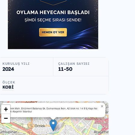
KURULUŞ YILI
ÇALIŞAN SAYISI
2024
11-50
ÖLÇEK
KOBİ
×
+
Örnek Mah. Ercüment Batanay Sk. Dumankaya İkon, A2 blok no: 14 B İç Kapı No:
284 Ataşehir/ İstanbul
−