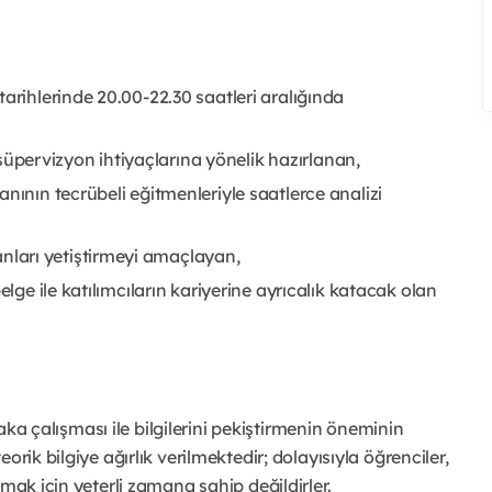
arihlerinde 20.00-22.30 saatleri aralığında
n süpervizyon ihtiyaçlarına yönelik hazırlanan,
nının tecrübeli eğitmenleriyle saatlerce analizi
ları yetiştirmeyi amaçlayan,
elge ile katılımcıların kariyerine ayrıcalık katacak olan
vaka çalışması ile bilgilerini pekiştirmenin öneminin
rik bilgiye ağırlık verilmektedir; dolayısıyla öğrenciler,
mak için yeterli zamana sahip değildirler.