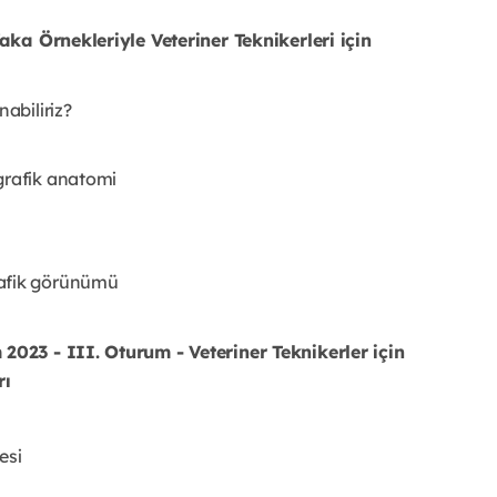
aka Örnekleriyle Veteriner Teknikerleri için
abiliriz?
grafik anatomi
rafik görünümü
023 - III. Oturum - Veteriner Teknikerler için
rı
esi