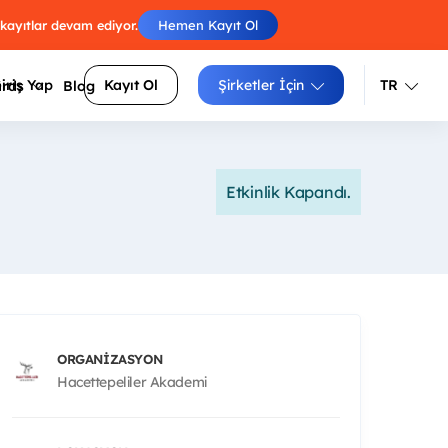
 kayıtlar devam ediyor.
Hemen Kayıt Ol
iriş Yap
Kayıt Ol
Şirketler İçin
TR
ards
Blog
Türkçe
İngilizce
Etkinlik Kapandı.
Engelleri atla, skorunu arkadaşlarınla
luluklarını
yarıştır.
Izgara doldur, zorluğunu seç, puanını
siteler
yükselt.
Sayıları sırayla birleştir, tüm
arı daha
hücrelerden geç.
ORGANIZASYON
Hacettepeliler Akademi