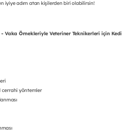
en iyiye adım atan kişilerden biri olabilirsin!
 - Vaka Örnekleriyle Veteriner Teknikerleri için Kedi
eri
l cerrahi yöntemler
rlanması
anması