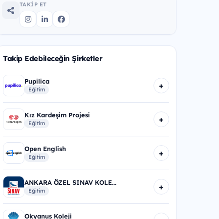
TAKIP ET
Takip Edebileceğin Şirketler
Pupilica
+
Eğitim
Kız Kardeşim Projesi
+
Eğitim
Open English
+
Eğitim
ANKARA ÖZEL SINAV KOLE...
+
Eğitim
Okyanus Koleji