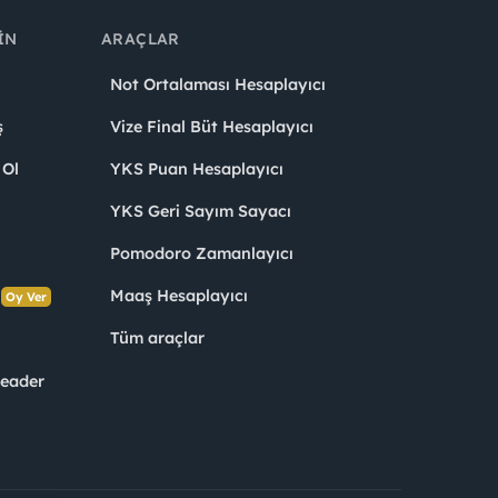
IN
ARAÇLAR
Not Ortalaması Hesaplayıcı
ş
Vize Final Büt Hesaplayıcı
 Ol
YKS Puan Hesaplayıcı
YKS Geri Sayım Sayacı
Pomodoro Zamanlayıcı
s
Maaş Hesaplayıcı
Oy Ver
Tüm araçlar
Leader