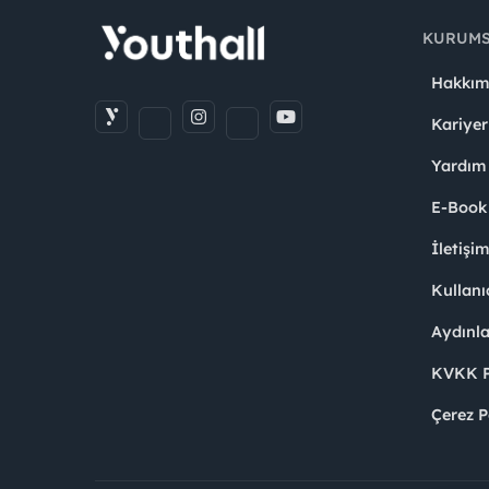
KURUM
Hakkım
Kariyer
Yardım
E-Book
İletişi
Kullanı
Aydınl
KVKK Po
Çerez P