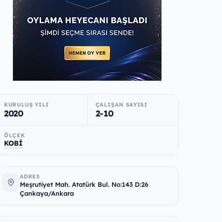
KURULUŞ YILI
ÇALIŞAN SAYISI
2020
2-10
ÖLÇEK
KOBİ
ADRES
Meşrutiyet Mah. Atatürk Bul. No:143 D:26
Çankaya/Ankara