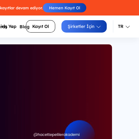
 kayıtlar devam ediyor.
Hemen Kayıt Ol
iriş Yap
Kayıt Ol
Şirketler İçin
TR
ards
Blog
Türkçe
İngilizce
Engelleri atla, skorunu arkadaşlarınla
luluklarını
yarıştır.
Izgara doldur, zorluğunu seç, puanını
siteler
yükselt.
Sayıları sırayla birleştir, tüm
arı daha
hücrelerden geç.