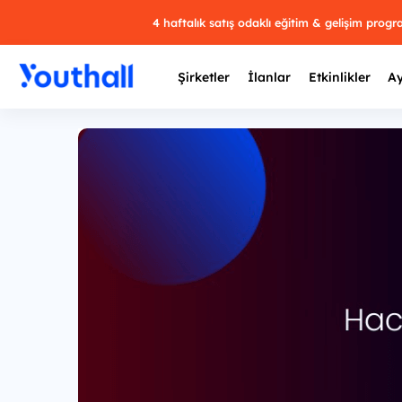
4 haftalık satış odaklı eğitim & gelişim prog
Şirketler
İlanlar
Etkinlikler
Ay
Y
29 