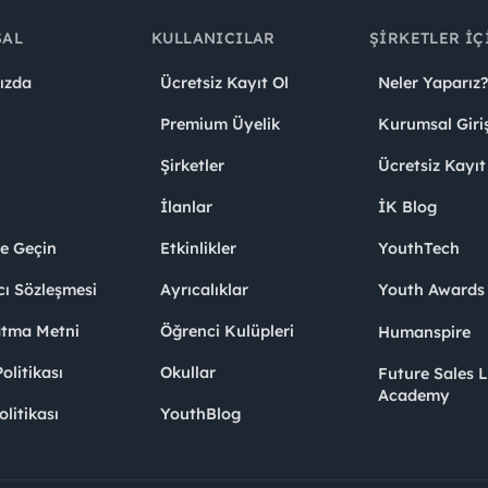
SAL
KULLANICILAR
ŞIRKETLER İÇ
ızda
Ücretsiz Kayıt Ol
Neler Yaparız?
Premium Üyelik
Kurumsal Giri
Şirketler
Ücretsiz Kayıt
İlanlar
İK Blog
me Geçin
Etkinlikler
YouthTech
cı Sözleşmesi
Ayrıcalıklar
Youth Award
atma Metni
Öğrenci Kulüpleri
Humanspire
litikası
Okullar
Future Sales 
Academy
olitikası
YouthBlog