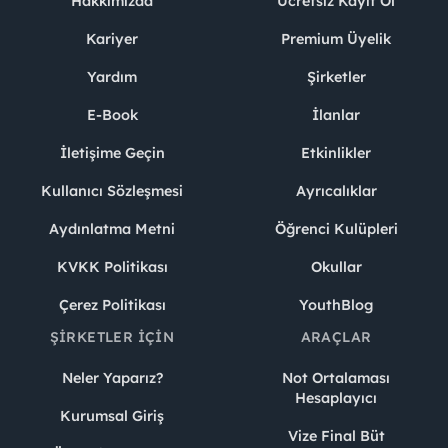
Hakkımızda
Ücretsiz Kayıt Ol
Kariyer
Premium Üyelik
Yardım
Şirketler
E-Book
İlanlar
İletişime Geçin
Etkinlikler
Kullanıcı Sözleşmesi
Ayrıcalıklar
Aydınlatma Metni
Öğrenci Kulüpleri
KVKK Politikası
Okullar
Çerez Politikası
YouthBlog
ŞIRKETLER İÇIN
ARAÇLAR
Neler Yaparız?
Not Ortalaması
Hesaplayıcı
Kurumsal Giriş
Vize Final Büt