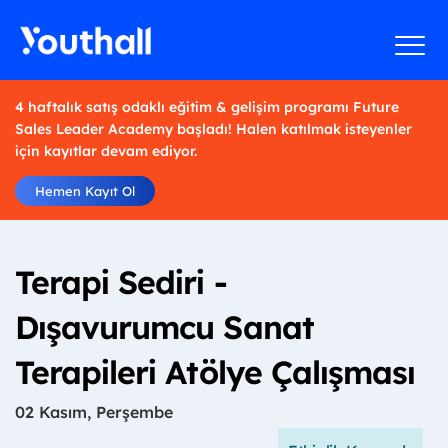
4 haftalık satış odaklı eğitim & gelişim programı Future
Sales Leader Academy başladı! Halen katılmak isteyenler
için kayıtlar devam ediyor.
Hemen Kayıt Ol
Terapi Sediri -
Dışavurumcu Sanat
Terapileri Atölye Çalışması
02 Kasım, Perşembe