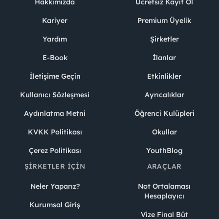
Hakkımızda
Ücretsiz Kayıt Ol
Kariyer
Premium Üyelik
Yardım
Şirketler
E-Book
İlanlar
İletişime Geçin
Etkinlikler
Kullanıcı Sözleşmesi
Ayrıcalıklar
Aydınlatma Metni
Öğrenci Kulüpleri
KVKK Politikası
Okullar
Çerez Politikası
YouthBlog
ŞIRKETLER İÇIN
ARAÇLAR
Neler Yaparız?
Not Ortalaması
Hesaplayıcı
Kurumsal Giriş
Vize Final Büt