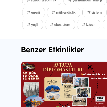
sürdürülebilirlik
yenilenebilir enerji
enerji
mühendislik
sistem
yeşil
ekosistem
iztech
Benzer Etkinlikler
Gezi