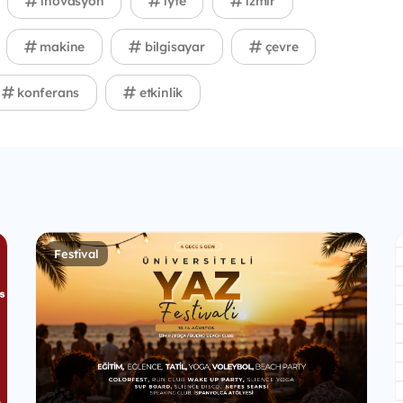
inovasyon
iyte
izmir
makine
bilgisayar
çevre
konferans
etkinlik
Festival