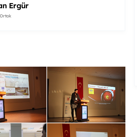
kan Ergür
 Ortak