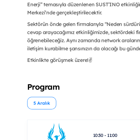
Enerji” temasıyla düzenlenen SUST’INO etkinliğini
Merkezi’nde gerçekleştirilecektir.
Sektörün önde gelen firmalarıyla “Neden sürdürül
cevap arayacağımız etkinliğimizde, sektördeki fir
öğrenebileceğiz. Aynı zamanda network aralarımı
iletişim kurabilme şansınızın da olacağı bu günde
Etkinlikte görüşmek üzere!✌
Program
5 Aralık
10:30 - 11:00