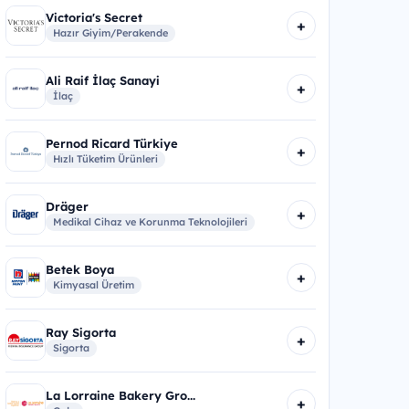
Victoria's Secret
+
Hazır Giyim/Perakende
Ali Raif İlaç Sanayi
+
İlaç
Pernod Ricard Türkiye
+
Hızlı Tüketim Ürünleri
Dräger
+
Medikal Cihaz ve Korunma Teknolojileri
Betek Boya
+
Kimyasal Üretim
Ray Sigorta
+
Sigorta
La Lorraine Bakery Gro...
+