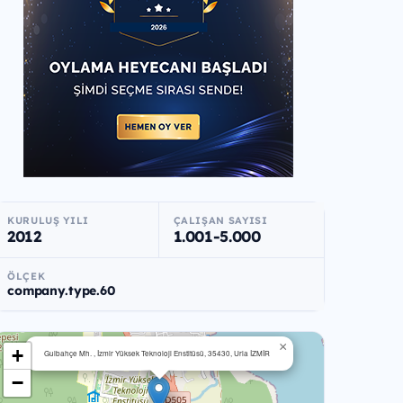
KURULUŞ YILI
ÇALIŞAN SAYISI
2012
1.001-5.000
ÖLÇEK
company.type.60
×
+
Gulbahçe Mh. , İzmir Yüksek Teknoloji Enstitüsü, 35430, Urla İZMİR
−