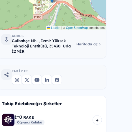
Leaflet
|
©
OpenStreetMap
contributors
ADRES
Gulbahçe Mh. , İzmir Yüksek
Haritada aç
Teknoloji Enstitüsü, 35430, Urla
İZMİR
TAKIP ET
Takip Edebileceğin Şirketler
İTÜ RAKE
+
Öğrenci Kulübü