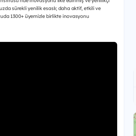
nstitüsü’nde inovasyonu ilke edinmiş ve yenilikçi
zda sürekli yenilik esaslı; daha aktif, etkili ve
tuda 1300+ üyemizle birlikte inovasyonu