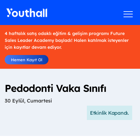
4 haftalık satış odaklı eğitim & gelişim programı Future
Sales Leader Academy başladı! Halen katılmak isteyenler
için kayıtlar devam ediyor.
Hemen Kayıt Ol
Pedodonti Vaka Sınıfı
30 Eylül, Cumartesi
Etkinlik Kapandı.