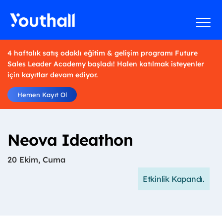
4 haftalık satış odaklı eğitim & gelişim programı Future
Sales Leader Academy başladı! Halen katılmak isteyenler
için kayıtlar devam ediyor.
Hemen Kayıt Ol
Neova Ideathon
20 Ekim, Cuma
Etkinlik Kapandı.