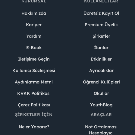
KURUMSAL
KULLANICILAR
Hakkımızda
Ücretsiz Kayıt Ol
Kariyer
Premium Üyelik
Yardım
Şirketler
E-Book
İlanlar
İletişime Geçin
Etkinlikler
Kullanıcı Sözleşmesi
Ayrıcalıklar
Aydınlatma Metni
Öğrenci Kulüpleri
KVKK Politikası
Okullar
Çerez Politikası
YouthBlog
ŞIRKETLER İÇIN
ARAÇLAR
Neler Yaparız?
Not Ortalaması
Hesaplayıcı