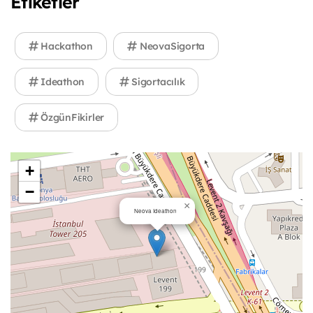
Etiketler
Hackathon
NeovaSigorta
Ideathon
Sigortacılık
ÖzgünFikirler
+
−
×
Neova Ideathon