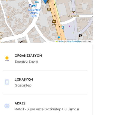
Leaflet
|
©
OpenStreetMap
contributors
ORGANIZASYON
Enerjisa Enerji
LOKASYON
Gaziantep
ADRES
Retail - Xperience Gaziantep Buluşması