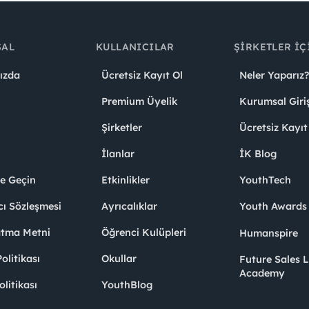
SAL
KULLANICILAR
ŞIRKETLER İÇ
ızda
Ücretsiz Kayıt Ol
Neler Yaparız?
Premium Üyelik
Kurumsal Giri
Şirketler
Ücretsiz Kayıt
İlanlar
İK Blog
me Geçin
Etkinlikler
YouthTech
cı Sözleşmesi
Ayrıcalıklar
Youth Award
atma Metni
Öğrenci Kulüpleri
Humanspire
litikası
Okullar
Future Sales 
Academy
olitikası
YouthBlog