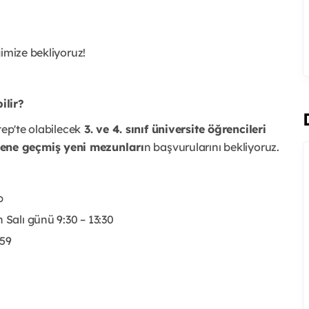
ğimize bekliyoruz!
ilir?
tep'te olabilecek
3. ve 4. sınıf üniversite öğrencileri
ene geçmiş yeni mezunları
n başvurularını bekliyoruz.
p
 Salı günü 9:30 – 13:30
:59