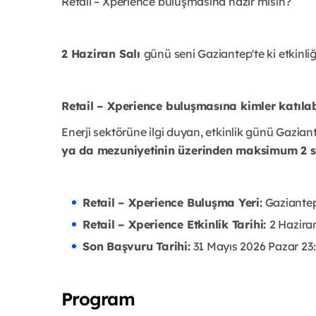
Retail – Xperience buluşmasına hazır mısın?
2 Haziran Salı
günü seni Gaziantep'te ki etkinli
Retail – Xperience buluşmasına kimler katılab
Enerji sektörüne ilgi duyan, etkinlik günü Gazian
ya da mezuniyetinin üzerinden maksimum 2 s
Retail – Xperience Buluşma Yeri:
Gaziante
Retail – Xperience Etkinlik Tarihi:
2 Haziran
Son Başvuru Tarihi:
31 Mayıs 2026 Pazar 23
Program