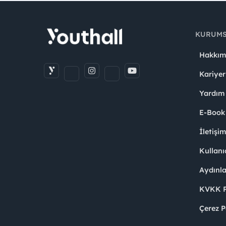
KURUM
Hakkım
Kariyer
Yardım
E-Book
İletişi
Kullanı
Aydınl
KVKK Po
Çerez P