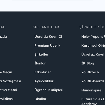
SAL
KULLANICILAR
ŞIRKETLER İÇ
ızda
Ücretsiz Kayıt Ol
Neler Yaparız?
Premium Üyelik
Kurumsal Giri
Şirketler
Ücretsiz Kayıt
İlanlar
İK Blog
me Geçin
Etkinlikler
YouthTech
cı Sözleşmesi
Ayrıcalıklar
Youth Award
atma Metni
Öğrenci Kulüpleri
Humanspire
litikası
Okullar
Future Sales 
Academy