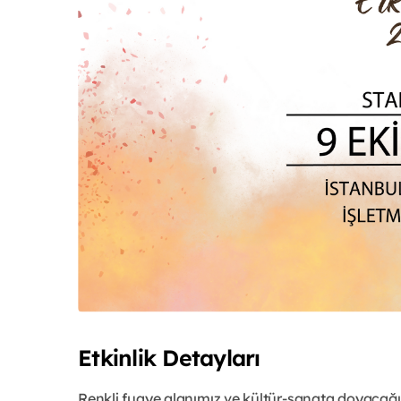
Etkinlik Detayları
Renkli fuaye alanımız ve kültür-sanata doyacağı