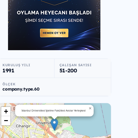
KURULUŞ YILI
ÇALIŞAN SAYISI
1991
51-200
ÖLÇEK
company.type.60
×
+
İstanbul Üniversitesi İşletme Fakültesi Avcılar Yerleşkesi
−