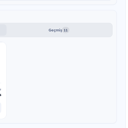
Geçmiş
11
u
s