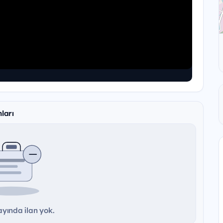
ları
yında ilan yok.