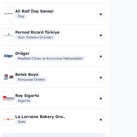
Ali Raif İlaç Sanayi
+
İlaç
Pernod Ricard Türkiye
+
Hızlı Tüketim Ürünleri
Dräger
+
Medikal Cihaz ve Korunma Teknolojileri
Betek Boya
+
Kimyasal Üretim
Ray Sigorta
+
Sigorta
La Lorraine Bakery Gro...
+
Gıda