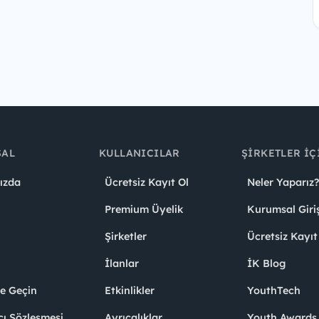
SAL
KULLANICILAR
ŞIRKETLER İÇ
ızda
Ücretsiz Kayıt Ol
Neler Yaparız?
Premium Üyelik
Kurumsal Giri
Şirketler
Ücretsiz Kayıt
İlanlar
İK Blog
me Geçin
Etkinlikler
YouthTech
cı Sözleşmesi
Ayrıcalıklar
Youth Award