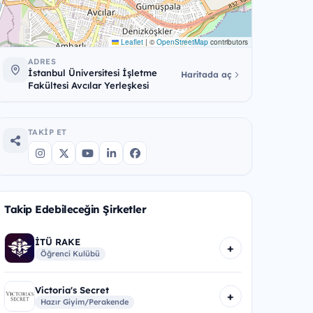
Leaflet
|
©
OpenStreetMap
contributors
ADRES
İstanbul Üniversitesi İşletme
Haritada aç
Fakültesi Avcılar Yerleşkesi
TAKIP ET
Takip Edebileceğin Şirketler
İTÜ RAKE
+
Öğrenci Kulübü
Victoria's Secret
+
Hazır Giyim/Perakende