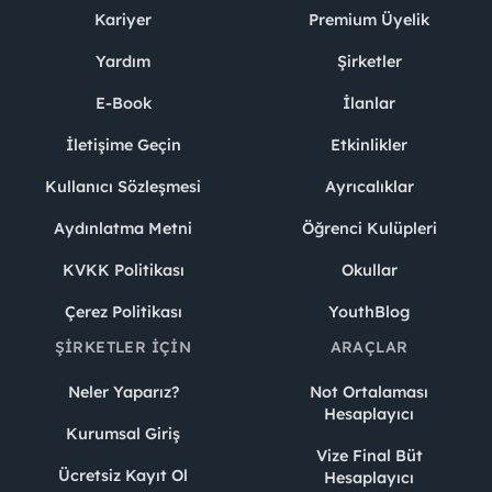
Kariyer
Premium Üyelik
Yardım
Şirketler
E-Book
İlanlar
İletişime Geçin
Etkinlikler
Kullanıcı Sözleşmesi
Ayrıcalıklar
Aydınlatma Metni
Öğrenci Kulüpleri
KVKK Politikası
Okullar
Çerez Politikası
YouthBlog
ŞIRKETLER İÇIN
ARAÇLAR
Neler Yaparız?
Not Ortalaması
Hesaplayıcı
Kurumsal Giriş
Vize Final Büt
Ücretsiz Kayıt Ol
Hesaplayıcı