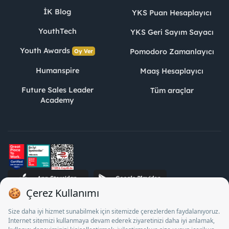
İK Blog
YKS Puan Hesaplayıcı
YouthTech
YKS Geri Sayım Sayacı
Youth Awards
Pomodoro Zamanlayıcı
Oy Ver
Humanspire
Maaş Hesaplayıcı
Future Sales Leader
Tüm araçlar
Academy
STJ İnsan Kaynakları Bilişim ve Danışmanlık A.Ş. Özel İstihdam