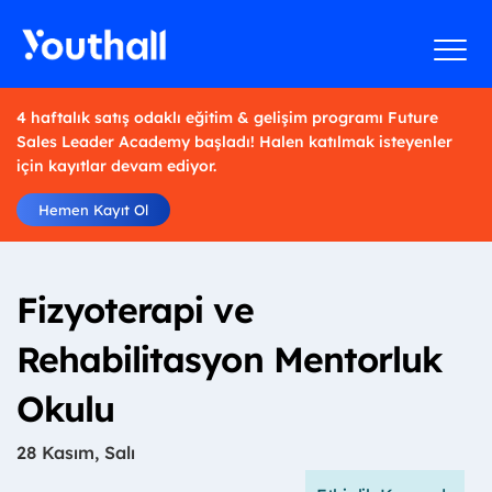
4 haftalık satış odaklı eğitim & gelişim programı Future
Sales Leader Academy başladı! Halen katılmak isteyenler
için kayıtlar devam ediyor.
Hemen Kayıt Ol
Fizyoterapi ve
Rehabilitasyon Mentorluk
Okulu
28 Kasım, Salı