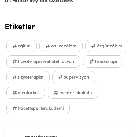
Dr. Hatice Reyhan ÖZGÖBEK
Etiketler
eğitim
onlineeğitim
özgüneğitim
fizyoterapiverehabilitasyon
fizyoterapi
fizyoterapist
süpervizyon
mentorluk
mentorlukokulu
hacettepelilerakademi