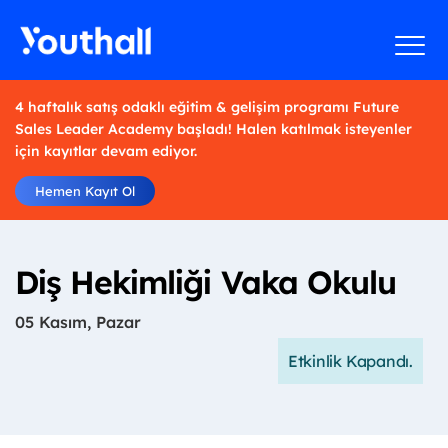
4 haftalık satış odaklı eğitim & gelişim programı Future
Sales Leader Academy başladı! Halen katılmak isteyenler
için kayıtlar devam ediyor.
Hemen Kayıt Ol
Diş Hekimliği Vaka Okulu
05 Kasım, Pazar
Etkinlik Kapandı.