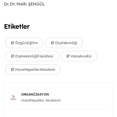
Dr. Dt. Melih ŞENGÜL
Etiketler
ÖzgünEğitim
DişHekimliği
DişHekimliğiFakültesi
VakaAnalizi
HacettepelilerAkademi
ORGANIZASYON
Hacettepeliler Akademi