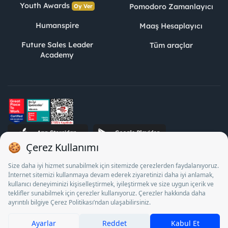
Youth Awards
Pomodoro Zamanlayıcı
Oy Ver
Humanspire
Maaş Hesaplayıcı
Future Sales Leader
Tüm araçlar
Academy
STJ İnsan Kaynakları Bilişim ve Danışmanlık A.Ş. Özel İstihdam
Bürosu Olarak 13/05/2025 - 12/05/2028 tarihleri arasında
faaliyette bulunmak üzere, Türkiye İş Kurumu tarafından
18/04/2025 tarih ve 18095710 sayılı karar uyarınca 1078 nolu
belge ile faaliyet göstermektedir. 4904 sayılı kanun uyarınca iş
arayanlardan ücret alınması yasaktır.