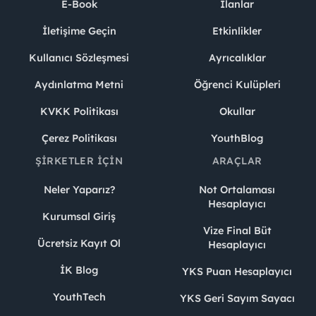
E-Book
İlanlar
İletişime Geçin
Etkinlikler
Kullanıcı Sözleşmesi
Ayrıcalıklar
Aydınlatma Metni
Öğrenci Kulüpleri
KVKK Politikası
Okullar
Çerez Politikası
YouthBlog
ŞIRKETLER İÇIN
ARAÇLAR
Neler Yaparız?
Not Ortalaması
Hesaplayıcı
Kurumsal Giriş
Vize Final Büt
Ücretsiz Kayıt Ol
Hesaplayıcı
İK Blog
YKS Puan Hesaplayıcı
YouthTech
YKS Geri Sayım Sayacı